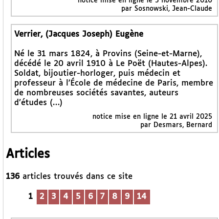
notice mise en ligne le 5 novembre 2010
par Sosnowski, Jean-Claude
Verrier, (Jacques Joseph) Eugène
Né le 31 mars 1824, à Provins (Seine-et-Marne),
décédé le 20 avril 1910 à Le Poët (Hautes-Alpes).
Soldat, bijoutier-horloger, puis médecin et
professeur à l’École de médecine de Paris, membre
de nombreuses sociétés savantes, auteurs
d’études (…)
notice mise en ligne le 21 avril 2025
par Desmars, Bernard
Articles
136
articles trouvés dans ce site
1
2
3
4
5
6
7
8
9
14