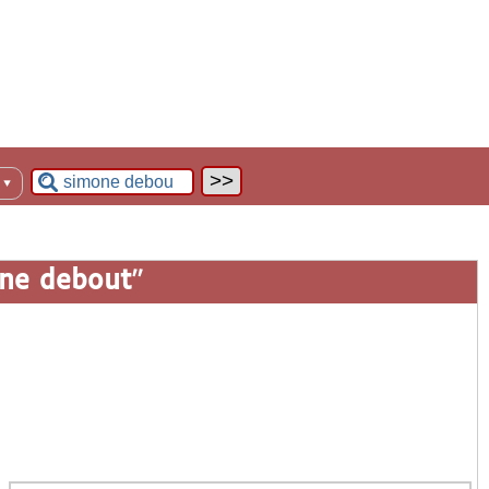
n
▼
ne debout
"