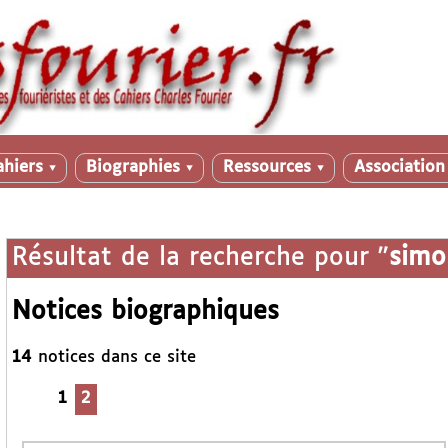
ahiers
Biographies
Ressources
Associatio
▼
▼
▼
Résultat de la recherche pour "
simo
Notices biographiques
14
notices dans ce site
1
2