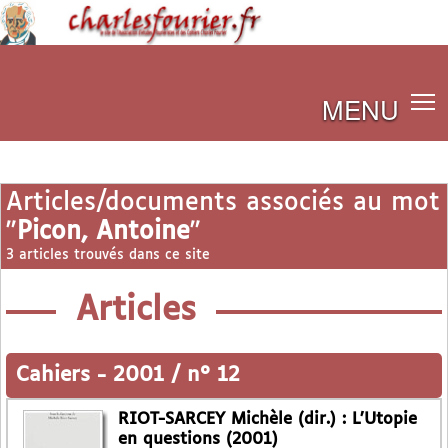
MENU
Articles/documents associés au mot
"
Picon, Antoine
"
3 articles trouvés dans ce site
Articles
Cahiers
-
2001 / n° 12
RIOT-SARCEY Michèle (dir.) : L’Utopie
en questions (2001)