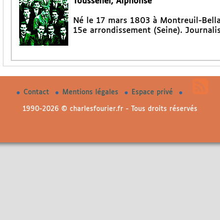
Toussenel, Alphonse
Né le 17 mars 1803 à Montreuil-Bellay
15e arrondissement (Seine). Journalis
Contact
Mentions légales
Espace privé
1990-2026 © charlesfourier.fr - Tous droits réservés