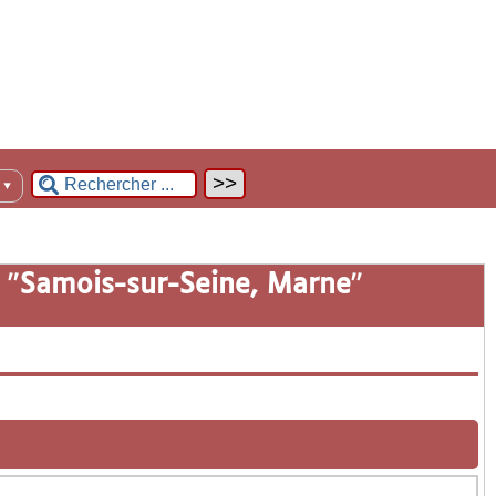
n
▼
 "
Samois-sur-Seine, Marne
"