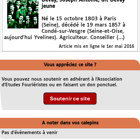
Devay, Joseph Antoine, dit Devay
jeune
Né le 15 octobre 1803 à Paris
(Seine), décédé le 19 mars 1857 à
Condé-sur-Vesgre (Seine-et-Oise,
aujourd’hui Yvelines). Agriculteur. Conseiller (…)
Article mis en ligne le
1er mai 2016
Vous appréciez ce site ?
Vous pouvez nous soutenir en adhérant à l’Association
d’Etudes Fouriéristes ou en faisant un don ponctuel.
A noter dans vos calepins
Pas d’évènements à venir