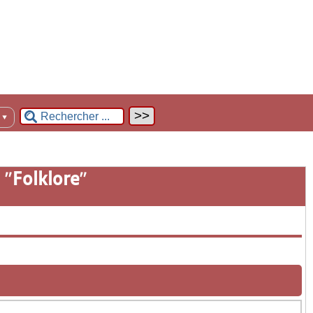
n
▼
 "
Folklore
"