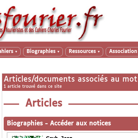
ahiers
Biographies
Ressources
Associatio
▼
▼
▼
Articles/documents associés au mot
1 article trouvé dans ce site
Articles
Biographies
-
Accéder aux notices