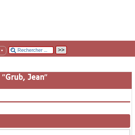
n
▼
 "
Grub, Jean
"