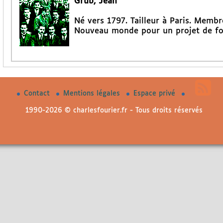
Grub, Jean
Né vers 1797. Tailleur à Paris. Memb
Nouveau monde pour un projet de fo
Contact
Mentions légales
Espace privé
1990-2026 © charlesfourier.fr - Tous droits réservés