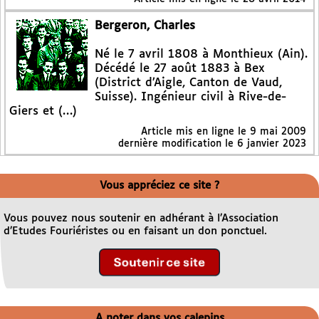
Bergeron, Charles
Né le 7 avril 1808 à Monthieux (Ain).
Décédé le 27 août 1883 à Bex
(District d’Aigle, Canton de Vaud,
Suisse). Ingénieur civil à Rive-de-
Giers et (…)
Article mis en ligne le
9 mai 2009
dernière modification le 6 janvier 2023
Vous appréciez ce site ?
Vous pouvez nous soutenir en adhérant à l’Association
d’Etudes Fouriéristes ou en faisant un don ponctuel.
A noter dans vos calepins