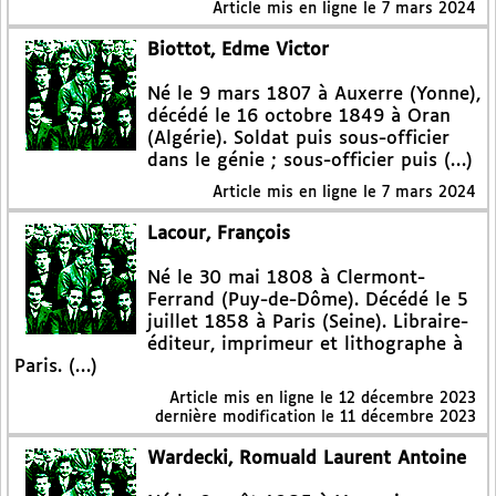
Article mis en ligne le
7 mars 2024
Biottot, Edme Victor
Né le 9 mars 1807 à Auxerre (Yonne),
décédé le 16 octobre 1849 à Oran
(Algérie). Soldat puis sous-officier
dans le génie ; sous-officier puis (…)
Article mis en ligne le
7 mars 2024
Lacour, François
Né le 30 mai 1808 à Clermont-
Ferrand (Puy-de-Dôme). Décédé le 5
juillet 1858 à Paris (Seine). Libraire-
éditeur, imprimeur et lithographe à
Paris. (…)
Article mis en ligne le
12 décembre 2023
dernière modification le 11 décembre 2023
Wardecki, Romuald Laurent Antoine