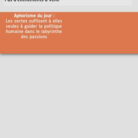
Aphorisme du jour :
Les sectes suffisent à elles
seules à guider la politique
humaine dans le labyrinthe
des passions