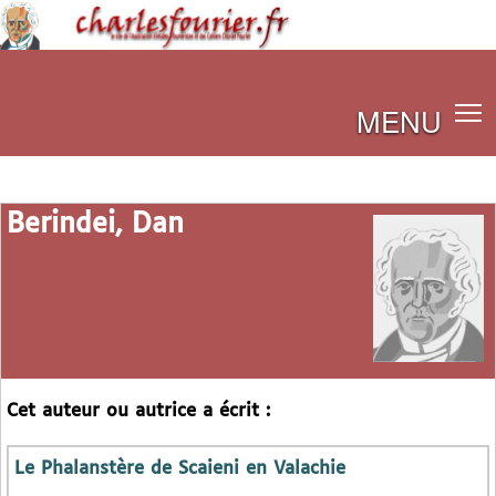
MENU
Berindei, Dan
Cet auteur ou autrice a écrit :
Le Phalanstère de Scaieni en Valachie