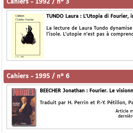
Cahiers
-
1992 / n° 3
TUNDO Laura : L’Utopia di Fourier, 
La lecture de Laura Tundo dynamise F
l’isole. L’utopie n’est pas à compr
Cahiers
-
1995 / n° 6
BEECHER Jonathan : Fourier. Le vision
Traduit par H. Perrin et P.-Y. Pétillon, P
Article 
dernièr