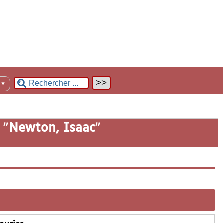
n
▼
 "
Newton, Isaac
"