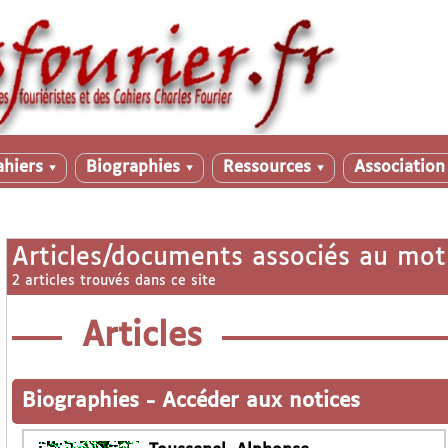
ahiers
Biographies
Ressources
Associatio
▼
▼
▼
Articles/documents associés au mot
2 articles trouvés dans ce site
Articles
Biographies
-
Accéder aux notices