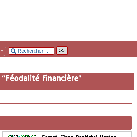
n
▼
 "
Féodalité financière
"