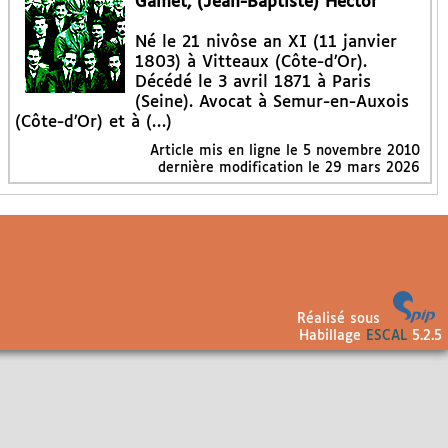
Gamet, (Jean-Baptiste) Hector
Né le 21 nivôse an XI (11 janvier
1803) à Vitteaux (Côte-d’Or).
Décédé le 3 avril 1871 à Paris
(Seine). Avocat à Semur-en-Auxois
(Côte-d’Or) et à (…)
Article mis en ligne le
5 novembre 2010
dernière modification le 29 mars 2026
Réalisé sous
Habillage
ESCAL
5.2.5