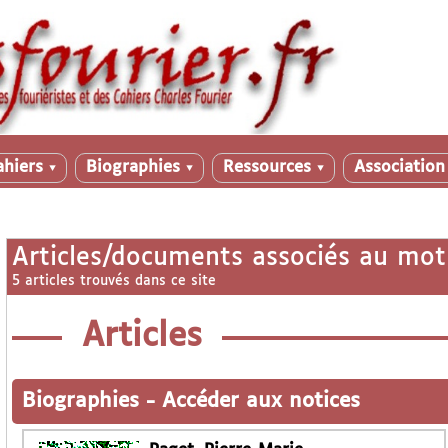
ahiers
Biographies
Ressources
Associatio
▼
▼
▼
Articles/documents associés au mot
5 articles trouvés dans ce site
Articles
Biographies
-
Accéder aux notices