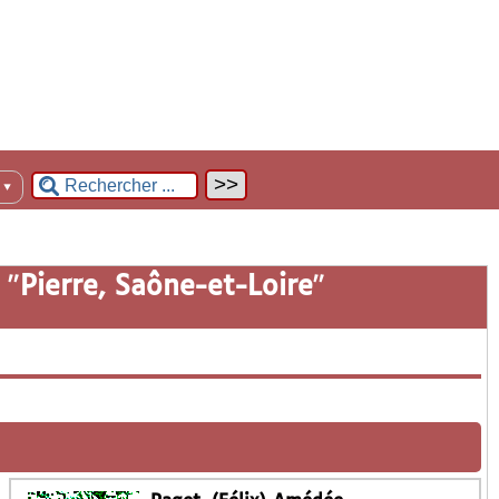
n
▼
 "
Pierre, Saône-et-Loire
"