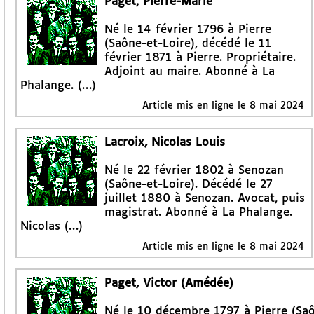
Paget, Pierre-Marie
Né le 14 février 1796 à Pierre
(Saône-et-Loire), décédé le 11
février 1871 à Pierre. Propriétaire.
Adjoint au maire. Abonné à La
Phalange. (…)
Article mis en ligne le
8 mai 2024
Lacroix, Nicolas Louis
Né le 22 février 1802 à Senozan
(Saône-et-Loire). Décédé le 27
juillet 1880 à Senozan. Avocat, puis
magistrat. Abonné à La Phalange.
Nicolas (…)
Article mis en ligne le
8 mai 2024
Paget, Victor (Amédée)
Né le 10 décembre 1797 à Pierre (Saôn