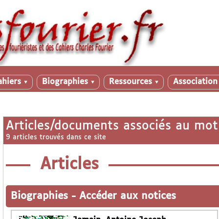
ahiers
Biographies
Ressources
Associatio
▼
▼
▼
Articles/documents associés au mot
9 articles trouvés dans ce site
Articles
Biographies
-
Accéder aux notices