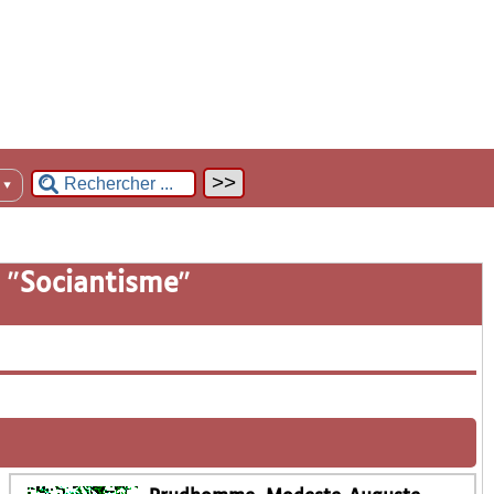
n
▼
 "
Sociantisme
"