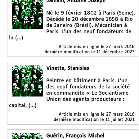
Jamain, Antoine Joseph
Né le 9 février 1802 à Paris (Seine).
Décédé le 20 décembre 1858 à Rio
de Janeiro (Brésil). Mécanicien à
Paris. L’un des neuf fondateurs de
la (…)
Article mis en ligne le
27 mars 2016
dernière modification le 11 décembre 2023
Vinette, Stanislas
Peintre en bâtiment à Paris. L’un
des neuf fondateurs de la société
en commandite « Le Sociantisme.
Union des agents producteurs :
capital, (…)
Article mis en ligne le
27 mars 2016
dernière modification le 11 juillet 2021
Guérin, François Michel