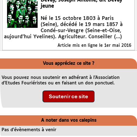
Devay, Joseph Antoine, dit Devay
jeune
Né le 15 octobre 1803 à Paris
(Seine), décédé le 19 mars 1857 à
Condé-sur-Vesgre (Seine-et-Oise,
aujourd’hui Yvelines). Agriculteur. Conseiller (…)
Article mis en ligne le
1er mai 2016
Vous appréciez ce site ?
Vous pouvez nous soutenir en adhérant à l’Association
d’Etudes Fouriéristes ou en faisant un don ponctuel.
A noter dans vos calepins
Pas d’évènements à venir