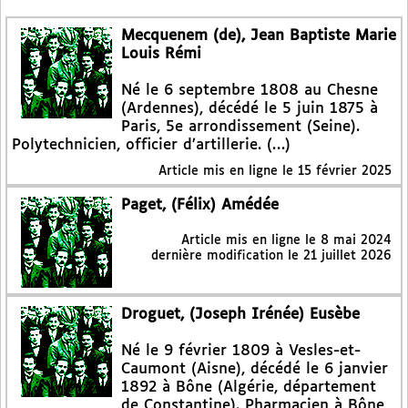
Mecquenem (de), Jean Baptiste Marie
Louis Rémi
Né le 6 septembre 1808 au Chesne
(Ardennes), décédé le 5 juin 1875 à
Paris, 5e arrondissement (Seine).
Polytechnicien, officier d’artillerie. (…)
Article mis en ligne le
15 février 2025
Paget, (Félix) Amédée
Article mis en ligne le
8 mai 2024
dernière modification le 21 juillet 2026
Droguet, (Joseph Irénée) Eusèbe
Né le 9 février 1809 à Vesles-et-
Caumont (Aisne), décédé le 6 janvier
1892 à Bône (Algérie, département
de Constantine). Pharmacien à Bône