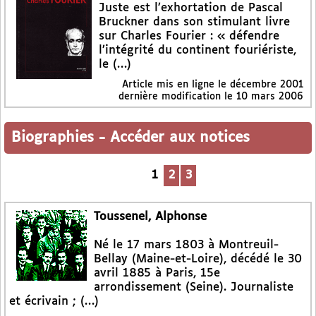
Juste est l’exhortation de Pascal
Bruckner dans son stimulant livre
sur Charles Fourier : « défendre
l’intégrité du continent fouriériste,
le (…)
Article mis en ligne le
décembre 2001
dernière modification le 10 mars 2006
Biographies
-
Accéder aux notices
1
2
3
Toussenel, Alphonse
Né le 17 mars 1803 à Montreuil-
Bellay (Maine-et-Loire), décédé le 30
avril 1885 à Paris, 15e
arrondissement (Seine). Journaliste
et écrivain ; (…)