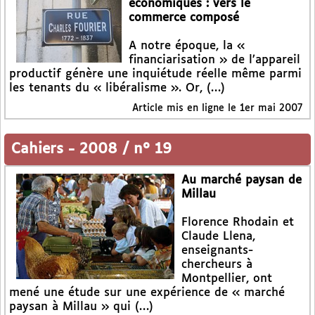
économiques : vers le
commerce composé
A notre époque, la «
financiarisation » de l’appareil
productif génère une inquiétude réelle même parmi
les tenants du « libéralisme ». Or, (…)
Article mis en ligne le
1er mai 2007
Cahiers
-
2008 / n° 19
Au marché paysan de
Millau
Florence Rhodain et
Claude Llena,
enseignants-
chercheurs à
Montpellier, ont
mené une étude sur une expérience de « marché
paysan à Millau » qui (…)