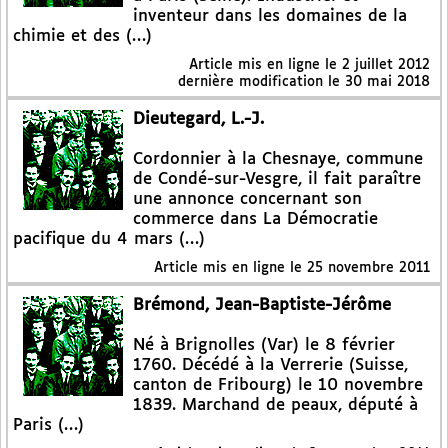
inventeur dans les domaines de la
chimie et des (…)
Article mis en ligne le
2 juillet 2012
dernière modification le 30 mai 2018
Dieutegard, L.-J.
Cordonnier à la Chesnaye, commune
de Condé-sur-Vesgre, il fait paraître
une annonce concernant son
commerce dans La Démocratie
pacifique du 4 mars (…)
Article mis en ligne le
25 novembre 2011
Brémond, Jean-Baptiste-Jérôme
Né à Brignolles (Var) le 8 février
1760. Décédé à la Verrerie (Suisse,
canton de Fribourg) le 10 novembre
1839. Marchand de peaux, député à
Paris (…)