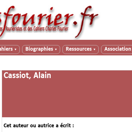
ahiers
Biographies
Ressources
Associatio
▼
▼
▼
Cassiot, Alain
Cet auteur ou autrice a écrit :