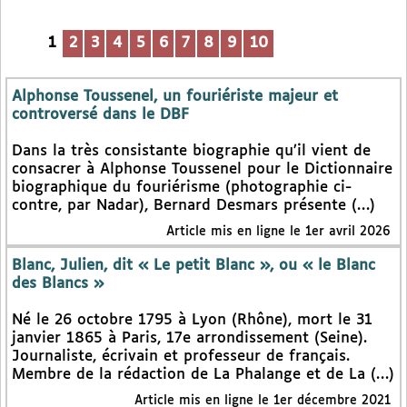
1
2
3
4
5
6
7
8
9
10
Alphonse Toussenel, un fouriériste majeur et
controversé dans le DBF
Dans la très consistante biographie qu’il vient de
consacrer à Alphonse Toussenel pour le Dictionnaire
biographique du fouriérisme (photographie ci-
contre, par Nadar), Bernard Desmars présente (…)
Article mis en ligne le 1er avril 2026
Blanc, Julien, dit « Le petit Blanc », ou « le Blanc
des Blancs »
Né le 26 octobre 1795 à Lyon (Rhône), mort le 31
janvier 1865 à Paris, 17e arrondissement (Seine).
Journaliste, écrivain et professeur de français.
Membre de la rédaction de La Phalange et de La (…)
Article mis en ligne le 1er décembre 2021