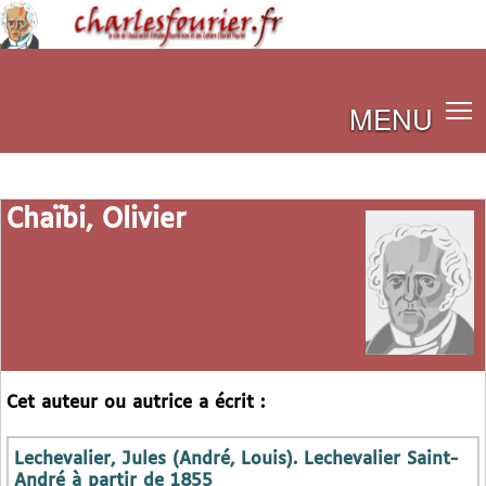
MENU
Chaïbi, Olivier
Cet auteur ou autrice a écrit :
Lechevalier, Jules (André, Louis). Lechevalier Saint-
André à partir de 1855