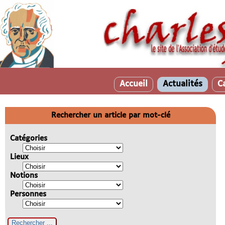
Accueil
Actualités
C
Rechercher un article par mot-clé
Catégories
Lieux
Notions
Personnes