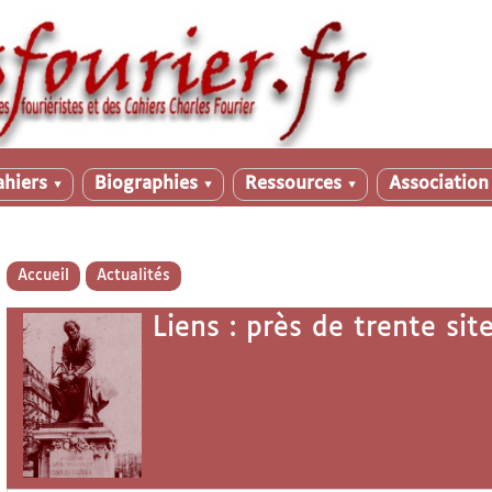
ahiers
Biographies
Ressources
Associatio
▼
▼
▼
Accueil
Actualités
Liens : près de trente sit