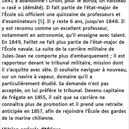
1841 a abandonné l’
Orion
, pour le
Borda
, un vaisseau
« rasé » (démâté). Il fait partie de l’état-major de
l’École où officient une quinzaine de professeurs et
d’examinateurs
[
5
]
. Il y reste 6 ans, jusqu’en 1848. Il
y est reconnu comme un excellent professeur,
notamment en astronomie, qu’il enseigne avec talent.
En 1849, Feillet ne fait plus partie de l’état-major de
l’École navale. La suite de la carrière militaire de
Jules-Jean ne comporte plus d’embarquement ; il est
rapporteur devant le tribunal militaire, mission dont
il s’acquitte avec zèle. Il souhaite naviguer à nouveau,
sur un navire à vapeur, domaine qu’il a
particulièrement étudié. Sa demande n’est pas
acceptée, on lui préfère le tribunal. Devenu capitaine
de frégate en 1855, il sait que sa carrière ne
connaîtra plus de promotion et il prend une retraite
anticipée en 1857, afin de rejoindre l’École des gardes
de la marine chilienne.