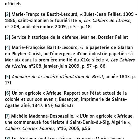
officiels
[
2
]
Marie-Françoise Bastit-Lesourd, « Jules-Jean Feillet, 1809 -
1886, saint-simonien & fouriériste »,
Les Cahiers de l’Iroise
,
n° 209, août-décembre 2009, p. 5 - p. 18.
[
3
]
Service historique de la défense, Marine, Dossier Feillet
[
4
]
Marie-Françoise Bastit-Lesourd, « la papeterie de Glaslan
en Pleyber-Christ, ou l’émergence d’une industrie papetière à
Morlaix dans la première moitié du XIXe siècle »,
Les Cahiers
de l’Iroise
, n°208, janvier-juin 2009, p. 57 -p. 86
[
5
]
Annuaire de la société d’émulation de Brest
, année 1843, p.
171
[
6
]
Union agricole d’Afrique. Rapport sur l’état actuel de la
colonie et sur son avenir, Besançon, imprimerie de Sainte-
Agathe aîné, 1847. BNF, Gallica.fr
[
7
]
Michèle Madonna-Desbazeille, « L’Union agricole d’Afrique,
une communauté fouriériste à Saint-Denis-du-Sig, Algérie »,
Cahiers Charles Fourier
, n°16, 2005, p.56