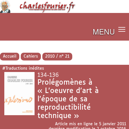
MENU
Accueil
Cahiers
2010 / n° 21
#Traductions inédites
134-136
Prolégomènes à
« L’oeuvre d’art à
l’époque de sa
reproductibilité
technique »
Article mis en ligne le
5 janvier 2011
dernière modification le 2 octobre 2016