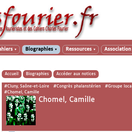
ahiers
Biographies
Ressources
Associatio
▼
▼
▼
Accueil
Biographies
Accéder aux notices
#Cluny, Saône-et-Loire
#Congrès phalanstérien
#Groupe loca
#Chomel, Camille
Chomel, Camille