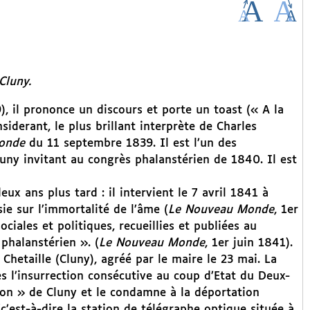
Cluny.
, il prononce un discours et porte un toast (« A la
iderant, le plus brillant interprète de Charles
onde
du 11 septembre 1839. Il est l’un des
luny invitant au congrès phalanstérien de 1840. Il est
eux ans plus tard : il intervient le 7 avril 1841 à
ie sur l’immortalité de l’âme (
Le Nouveau Monde
, 1er
iales et politiques, recueillies et publiées au
phalanstérien ». (
Le Nouveau Monde
, 1er juin 1841).
 Chetaille (Cluny), agréé par le maire le 23 mai. La
 l’insurrection consécutive au coup d’Etat du Deux-
on » de Cluny et le condamne à la déportation
c’est-à-dire la station de télégraphe optique située à