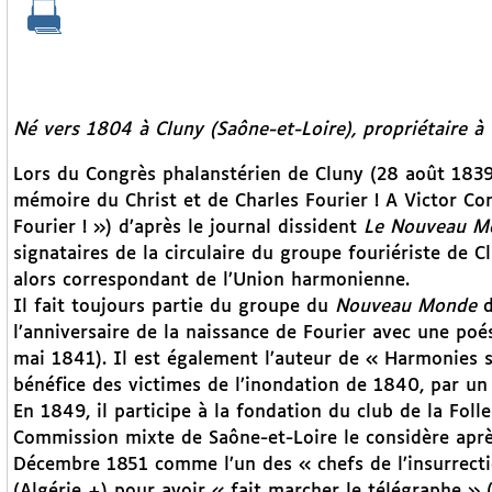
Né vers 1804 à Cluny (Saône-et-Loire), propriétaire à 
Lors du Congrès phalanstérien de Cluny (28 août 1839)
mémoire du Christ et de Charles Fourier ! A Victor Cons
Fourier ! ») d’après le journal dissident
Le Nouveau M
signataires de la circulaire du groupe fouriériste de C
alors correspondant de l’Union harmonienne.
Il fait toujours partie du groupe du
Nouveau Monde
d
l’anniversaire de la naissance de Fourier avec une poés
mai 1841). Il est également l’auteur de « Harmonies soc
bénéfice des victimes de l’inondation de 1840, par un 
En 1849, il participe à la fondation du club de la Folle
Commission mixte de Saône-et-Loire le considère après
Décembre 1851 comme l’un des « chefs de l’insurrecti
(Algérie +) pour avoir « fait marcher le télégraphe » (