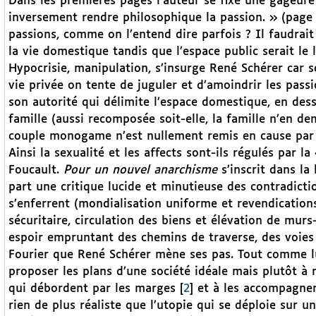
Dans les premières pages l’auteur se fixe une gageure 
inversement rendre philosophique la passion. » (page 2
passions, comme on l’entend dire parfois ? Il faudrait
la vie domestique tandis que l’espace public serait le 
Hypocrisie, manipulation, s’insurge René Schérer car s
vie privée on tente de juguler et d’amoindrir les passi
son autorité qui délimite l’espace domestique, en dess
famille (aussi recomposée soit-elle, la famille n’en d
couple monogame n’est nullement remis en cause par 
Ainsi la sexualité et les affects sont-ils régulés par 
Foucault.
Pour un nouvel anarchisme
s’inscrit dans la
part une critique lucide et minutieuse des contradict
s’enferrent (mondialisation uniforme et revendications
sécuritaire, circulation des biens et élévation de murs-
espoir empruntant des chemins de traverse, des voies d
Fourier que René Schérer mène ses pas. Tout comme lui
proposer les plans d’une société idéale mais plutôt à
qui débordent par les marges
[
2
]
et à les accompagner 
rien de plus réaliste que l’utopie qui se déploie su