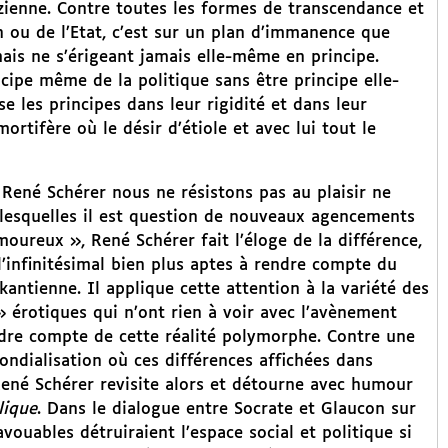
zienne. Contre toutes les formes de transcendance et
ion ou de l’Etat, c’est sur un plan d’immanence que
 mais ne s’érigeant jamais elle-même en principe.
cipe même de la politique sans être principe elle-
e les principes dans leur rigidité et dans leur
ortifère où le désir d’étiole et avec lui tout le
 René Schérer nous ne résistons pas au plaisir ne
lesquelles il est question de nouveaux agencements
amoureux », René Schérer fait l’éloge de la différence,
 l’infinitésimal bien plus aptes à rendre compte du
kantienne. Il applique cette attention à la variété des
érotiques qui n’ont rien à voir avec l’avènement
dre compte de cette réalité polymorphe. Contre une
ondialisation où ces différences affichées dans
 René Schérer revisite alors et détourne avec humour
lique
. Dans le dialogue entre Socrate et Glaucon sur
avouables détruiraient l’espace social et politique si