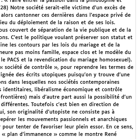
: « faire entrer la passion dans la philosophie et
8) Notre société serait-elle victime d’un excès de
 alors cantonner ces dernières dans l’espace privé de
lieu du déploiement de la raison et de ses lois.
ous couvert de séparation de la vie publique et de la
ons. C’est le politique voulant préserver son statut et
ine les contours par les lois du mariage et de la
emeure pas moins famille, espace clos et le modèle du
le PACS et la revendication du mariage homosexuel).
la « société de contrôle », pour reprendre les termes de
 lignée des écrits utopiques puisqu’on y trouve d’une
ions dans lesquelles nos sociétés contemporaines
 identitaires, libéralisme économique et contrôle
frontières) mais d’autre part aussi la possibilité d’un
ifférentes. Toutefois c’est bien en direction de
, son originalité d’utopiste ne consiste pas à
 repérer les mouvements passionnels et anarchiques
pour tenter de favoriser leur plein essor. En ce sens,
r un « plan d’immanence » comme le montre René