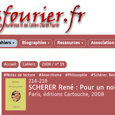
ahiers
Biographies
Ressources
Associatio
▼
▼
▼
Accueil
Cahiers
2008 / n° 19
#Notes de lecture
#Anarchisme
#Philosophie
#Schérer, Re
214-216
SCHERER René : Pour un no
Paris, éditions Cartouche, 2008