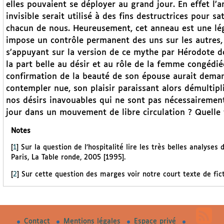
elles pouvaient se déployer au grand jour. En effet l’
invisible serait utilisé à des fins destructrices pour s
chacun de nous. Heureusement, cet anneau est une lége
impose un contrôle permanent des uns sur les autres, 
s’appuyant sur la version de ce mythe par Hérodote do
la part belle au désir et au rôle de la femme congédié
confirmation de la beauté de son épouse aurait deman
contempler nue, son plaisir paraissant alors démultipli
nos désirs inavouables qui ne sont pas nécessairement
jour dans un mouvement de libre circulation ? Quelle t
Notes
[
1
]
Sur la question de l’hospitalité lire les très belles analyses
Paris, La Table ronde, 2005 [1995].
[
2
]
Sur cette question des marges voir notre court texte de ficti
Contact
Mentions légales
Espace privé