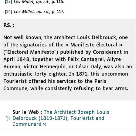
[
13
]
Les Millet, op. cit.,
p. 115.
[
14
]
Les Millet, op. cit.,
p. 117.
P.S. :
Not well known, the architect Louis Delbrouck, one
of the signatories of the « Manifeste électoral »
(“Electoral Manifesto”) published by Considerant in
April 1848, together with Félix Cantagrel, Allyre
Bureau, Victor Hennequin, or César Daly, was also an
enthusiastic forty-eighter. In 1871, this uncommon
Fourierist offered his services to the Paris
Commune, while consistenly refusing to bear arms.
Sur le Web :
The Architect Joseph Louis
Delbrouck (1819-1871), Fourierist and
Communard