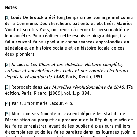
Notes
[
1
]
Louis Delbrouck a été longtemps un personnage mal connu
de la Commune. Des chercheurs patients et obstinés, Maurice
Vinot et son fils Yves, ont réussi à cerner la personnalité de
leur ancêtre. Pour réaliser cette esquisse biographique, il a
fallu souvent faire appel aux connaissances approfondies en
généalogie, en histoire sociale et en histoire locale de ces
deux pionniers.
[
2
]
A. Lucas,
Les Clubs et les clubistes. Histoire complète,
critique et anecdotique des clubs et des comités électoraux
depuis la révolution de 1848,
Paris, Dentu, 1851.
[
3
]
Reproduit dans
Les Murailles révolutionnaires de 1848,
17e
édition, Paris, Picard, [1869], vol. 1, p. 334.
[
4
]
Paris, Imprimerie Lacour, 4 p.
[
5
]
Alors que ses fondateurs avaient déposé les statuts de
l’Association au parquet du procureur de la République afin de
les faire enregistrer, avant de les publier à plusieurs milliers
d’exemplaires et de les faire paraître dans les journaux (voir le