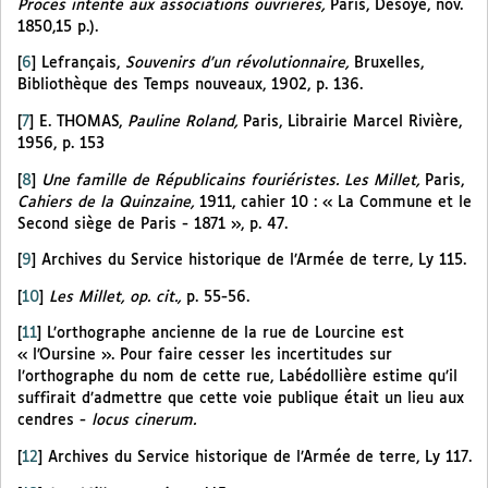
Procès intenté aux associations ouvrières,
Paris, Desoye, nov.
1850,15 p.).
[
6
]
Lefrançais,
Souvenirs d’un révolutionnaire,
Bruxelles,
Bibliothèque des Temps nouveaux, 1902, p. 136.
[
7
]
E. THOMAS,
Pauline Roland,
Paris, Librairie Marcel Rivière,
1956, p. 153
[
8
]
Une famille de Républicains fouriéristes. Les Millet,
Paris,
Cahiers de la Quinzaine,
1911, cahier 10 : « La Commune et le
Second siège de Paris - 1871 », p. 47.
[
9
]
Archives du Service historique de l’Armée de terre, Ly 115.
[
10
]
Les Millet, op. cit.,
p. 55-56.
[
11
]
L’orthographe ancienne de la rue de Lourcine est
« l’Oursine ». Pour faire cesser les incertitudes sur
l’orthographe du nom de cette rue, Labédollière estime qu’il
suffirait d’admettre que cette voie publique était un lieu aux
cendres -
locus cinerum.
[
12
]
Archives du Service historique de l’Armée de terre, Ly 117.