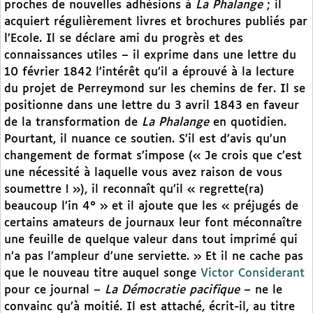
proches de nouvelles adhésions à
La Phalange
; il
acquiert régulièrement livres et brochures publiés par
l’Ecole. Il se déclare ami du progrès et des
connaissances utiles – il exprime dans une lettre du
10 février 1842 l’intérêt qu’il a éprouvé à la lecture
du projet de Perreymond sur les chemins de fer. Il se
positionne dans une lettre du 3 avril 1843 en faveur
de la transformation de
La Phalange
en quotidien.
Pourtant, il nuance ce soutien. S’il est d’avis qu’un
changement de format s’impose (« Je crois que c’est
une nécessité à laquelle vous avez raison de vous
soumettre ! »), il reconnaît qu’il « regrette(ra)
beaucoup l’in 4° » et il ajoute que les « préjugés de
certains amateurs de journaux leur font méconnaître
une feuille de quelque valeur dans tout imprimé qui
n’a pas l’ampleur d’une serviette. » Et il ne cache pas
que le nouveau titre auquel songe
Victor Considerant
pour ce journal –
La Démocratie pacifique
– ne le
convainc qu’à moitié. Il est attaché, écrit-il, au titre