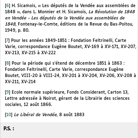
[
6
]
H. Sicamois, « Les députés de la Vendée aux assemblées de
1848 », dans L. Monnier et H. Sicamois,
La Révolution de 1848
en Vendée - Les députés de la Vendée aux assemblées de
1848
, Fontenay-le-Comte, éditions de la Revue du Bas-Poitou,
1949, p. 80.
[
7
]
Pour les années 1849-1851 : Fondation Feltrinelli, Carte
Varie, correspondance Eugène Boutet, XV-169 à XV-171, XV-207,
XV-213, XV-215 à XV-222
[
8
]
Pour la période qui s’étend de décembre 1851 à 1863 :
Fondation Feltrinelli, Carte Varie, correspondance Eugène
Boutet, VIII-20 à VIII-24, XV-201 à XV-204, XV-206, XV-208 à
XV-211, XV-214
[
9
]
Ecole normale supérieure, Fonds Considerant, Carton 13,
Lettre adressée à Noirot, gérant de la Librairie des sciences
sociales, 12 août 1866.
[
10
]
Le Libéral de Vendée
, 8 août 1883
P.S. :