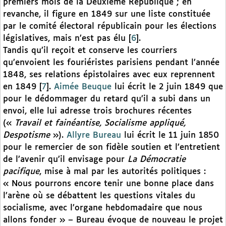
premiers mois de la Deuxième République ; en
revanche, il figure en 1849 sur une liste constituée
par le comité électoral républicain pour les élections
législatives, mais n’est pas élu
[
6
]
.
Tandis qu’il reçoit et conserve les courriers
qu’envoient les fouriéristes parisiens pendant l’année
1848, ses relations épistolaires avec eux reprennent
en 1849
[
7
]
.
Aimée Beuque
lui écrit le 2 juin 1849 que
pour le dédommager du retard qu’il a subi dans un
envoi, elle lui adresse trois brochures récentes
(«
Travail et fainéantise, Socialisme appliqué,
Despotisme
»).
Allyre Bureau
lui écrit le 11 juin 1850
pour le remercier de son fidèle soutien et l’entretient
de l’avenir qu’il envisage pour
La Démocratie
pacifique
, mise à mal par les autorités politiques :
« Nous pourrons encore tenir une bonne place dans
l’arène où se débattent les questions vitales du
socialisme, avec l’organe hebdomadaire que nous
allons fonder » – Bureau évoque de nouveau le projet