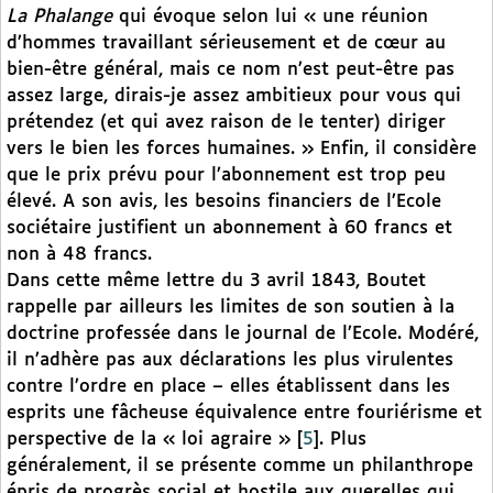
La Phalange
qui évoque selon lui « une réunion
d’hommes travaillant sérieusement et de cœur au
bien-être général, mais ce nom n’est peut-être pas
assez large, dirais-je assez ambitieux pour vous qui
prétendez (et qui avez raison de le tenter) diriger
vers le bien les forces humaines. » Enfin, il considère
que le prix prévu pour l’abonnement est trop peu
élevé. A son avis, les besoins financiers de l’Ecole
sociétaire justifient un abonnement à 60 francs et
non à 48 francs.
Dans cette même lettre du 3 avril 1843, Boutet
rappelle par ailleurs les limites de son soutien à la
doctrine professée dans le journal de l’Ecole. Modéré,
il n’adhère pas aux déclarations les plus virulentes
contre l’ordre en place – elles établissent dans les
esprits une fâcheuse équivalence entre fouriérisme et
perspective de la « loi agraire »
[
5
]
. Plus
généralement, il se présente comme un philanthrope
épris de progrès social et hostile aux querelles qui