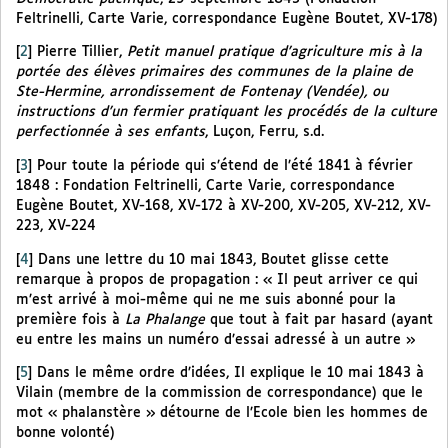
Feltrinelli, Carte Varie, correspondance Eugène Boutet, XV-178)
[
2
]
Pierre Tillier,
Petit manuel pratique d’agriculture mis à la
portée des élèves primaires des communes de la plaine de
Ste-Hermine, arrondissement de Fontenay (Vendée), ou
instructions d’un fermier pratiquant les procédés de la culture
perfectionnée à ses enfants
, Luçon, Ferru, s.d.
[
3
]
Pour toute la période qui s’étend de l’été 1841 à février
1848 : Fondation Feltrinelli, Carte Varie, correspondance
Eugène Boutet, XV-168, XV-172 à XV-200, XV-205, XV-212, XV-
223, XV-224
[
4
]
Dans une lettre du 10 mai 1843, Boutet glisse cette
remarque à propos de propagation : « Il peut arriver ce qui
m’est arrivé à moi-même qui ne me suis abonné pour la
première fois à
La Phalange
que tout à fait par hasard (ayant
eu entre les mains un numéro d’essai adressé à un autre »
[
5
]
Dans le même ordre d’idées, Il explique le 10 mai 1843 à
Vilain (membre de la commission de correspondance) que le
mot « phalanstère » détourne de l’Ecole bien les hommes de
bonne volonté)