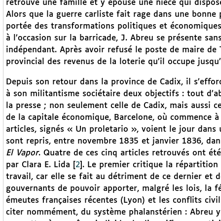
retrouve une famille et y épouse une nièce qui dispose
Alors que la guerre carliste fait rage dans une bonne p
portée des transformations politiques et économiques
à l’occasion sur la barricade, J. Abreu se présente san
indépendant. Après avoir refusé le poste de maire de T
provincial des revenus de la loterie qu’il occupe jusqu
Depuis son retour dans la province de Cadix, il s’effor
à son militantisme sociétaire deux objectifs : tout d’a
la presse ; non seulement celle de Cadix, mais aussi cel
de la capitale économique, Barcelone, où commence à s
articles, signés « Un proletario », voient le jour dans
sont repris, entre novembre 1835 et janvier 1836, dan
El Vapor
. Quatre de ces cinq articles retrouvés ont ét
par Clara E. Lida
[
2
]
. Le premier critique la répartition
travail, car elle se fait au détriment de ce dernier et
gouvernants de pouvoir apporter, malgré les lois, la fé
émeutes françaises récentes (Lyon) et les conflits civil
citer nommément, du système phalanstérien : Abreu y p