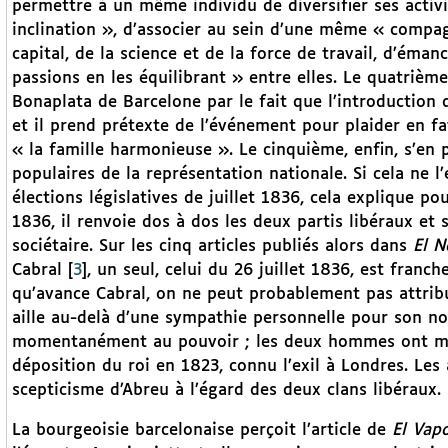
permettre à un même individu de diversifier ses activi
inclination », d’associer au sein d’une même « compa
capital, de la science et de la force de travail, d’ém
passions en les équilibrant » entre elles. Le quatrième 
Bonaplata de Barcelone par le fait que l’introduction
et il prend prétexte de l’événement pour plaider en fav
« la famille harmonieuse ». Le cinquième, enfin, s’en 
populaires de la représentation nationale. Si cela ne 
élections législatives de juillet 1836, cela explique po
1836, il renvoie dos à dos les deux partis libéraux et 
sociétaire. Sur les cinq articles publiés alors dans
El N
Cabral
[
3
]
, un seul, celui du 26 juillet 1836, est franc
qu’avance Cabral, on ne peut probablement pas attrib
aille au-delà d’une sympathie personnelle pour son no
momentanément au pouvoir ; les deux hommes ont mili
déposition du roi en 1823, connu l’exil à Londres. Les 
scepticisme d’Abreu à l’égard des deux clans libéraux.
La bourgeoisie barcelonaise perçoit l’article de
El Vap