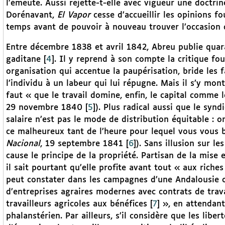
l’émeute. Aussi rejette-t-elle avec vigueur une doctri
Dorénavant,
El Vapor
cesse d’accueillir les opinions f
temps avant de pouvoir à nouveau trouver l’occasion d
Entre décembre 1838 et avril 1842, Abreu publie quara
gaditane
[
4
]
. Il y reprend à son compte la critique four
organisation qui accentue la paupérisation, bride les f
l’individu à un labeur qui lui répugne. Mais il s’y mont
faut « que le travail domine, enfin, le capital comme l
29 novembre 1840
[
5
]
). Plus radical aussi que le synd
salaire n’est pas le mode de distribution équitable : o
ce malheureux tant de l’heure pour lequel vous vous ba
Nacional
, 19 septembre 1841
[
6
]
). Sans illusion sur l
cause le principe de la propriété. Partisan de la mise
il sait pourtant qu’elle profite avant tout « aux riche
peut constater dans les campagnes d’une Andalousie oc
d’entreprises agraires modernes avec contrats de travai
travailleurs agricoles aux bénéfices
[
7
]
», en attendant 
phalanstérien. Par ailleurs, s’il considère que les libe