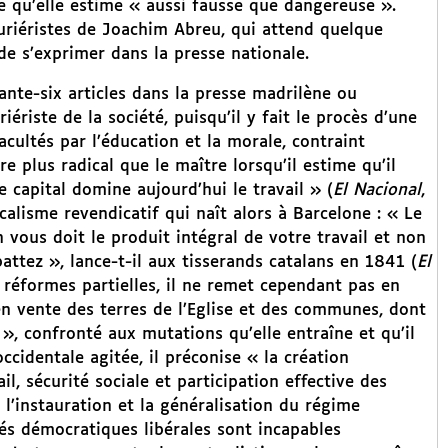
ne qu’elle estime « aussi fausse que dangereuse ».
ouriéristes de Joachim Abreu, qui attend quelque
e s’exprimer dans la presse nationale.
nte-six articles dans la presse madrilène ou
iériste de la société, puisqu’il y fait le procès d’une
acultés par l’éducation et la morale, contraint
re plus radical que le maître lorsqu’il estime qu’il
e capital domine aujourd’hui le travail » (
El Nacional
,
icalisme revendicatif qui naît alors à Barcelone : « Le
n vous doit le produit intégral de votre travail et non
ttez », lance-t-il aux tisserands catalans en 1841 (
El
es réformes partielles, il ne remet cependant pas en
 en vente des terres de l’Eglise et des communes, dont
s », confronté aux mutations qu’elle entraîne et qu’il
cidentale agitée, il préconise « la création
l, sécurité sociale et participation effective des
l’instauration et la généralisation du régime
rtés démocratiques libérales sont incapables