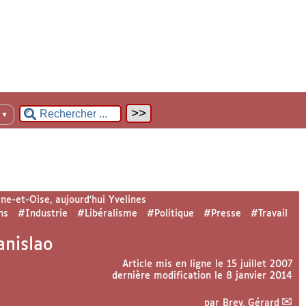
n
▼
ne-et-Oise, aujourd’hui Yvelines
ns
#Industrie
#Libéralisme
#Politique
#Presse
#Travail
anislao
Article mis en ligne le
15 juillet 2007
dernière modification le 8 janvier 2014
par
Brey, Gérard