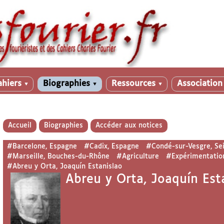
ahiers
Biographies
Ressources
Associatio
▼
▼
▼
Accueil
Biographies
Accéder aux notices
#Barcelone, Espagne
#Cadix, Espagne
#Condé-sur-Vesgre, Sei
#Marseille, Bouches-du-Rhône
#Agriculture
#Expérimentatio
#Abreu y Orta, Joaquín Estanislao
Abreu y Orta, Joaquín Est