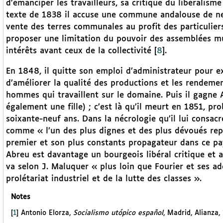
d’émanciper les travailleurs, sa critique du libéralis
texte de 1838 il accuse une commune andalouse de ne 
vente des terres communales au profit des particulier
proposer une limitation du pouvoir des assemblées mu
intérêts avant ceux de la collectivité
[
8
]
.
En 1848, il quitte son emploi d’administrateur pour ex
d’améliorer la qualité des productions et les rendemen
hommes qui travaillent sur le domaine. Puis il gagne Al
également une fille) ; c’est là qu’il meurt en 1851, pr
soixante-neuf ans. Dans la nécrologie qu’il lui consacr
comme « l’un des plus dignes et des plus dévoués repr
premier et son plus constants propagateur dans ce pay
Abreu est davantage un bourgeois libéral critique et a
va selon J. Maluquer « plus loin que Fourier et ses a
prolétariat industriel et de la lutte des classes ».
Notes
[
1
]
Antonio Elorza,
Socialismo utópico español
, Madrid, Alianza,