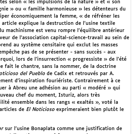
tés selon « les impulsions de la nature » et « son
gnie » ou « famille harmonieuse » les détenteurs du
anciper économiquement la femme, « de réfréner les
article explique la destruction de l’usine textile
 du machinisme est venu rompre l’équilibre antérieur
eur de l’association capital-science-travail au sein de
prend au système censitaire qui exclut les masses
l’empêche pas de se présenter - sans succès - aux
urquoi, lors de l’insurrection « progressiste » de l’été
se fait le chantre, sans la nommer, de la doctrine
oticioso del Pueblo
de Cadix et retrouvés par A.
hement d’inspiration fouriériste. Contrairement à ce
uer à Abreu une adhésion au parti « modéré » qui
uveau chef du moment, Isturiz, alors très
té ensemble dans les rangs « exaltés », voté la
articles de
El Noticioso
exprimeraient bien plutôt le
or
sur l’usine Bonaplata comme une justification de