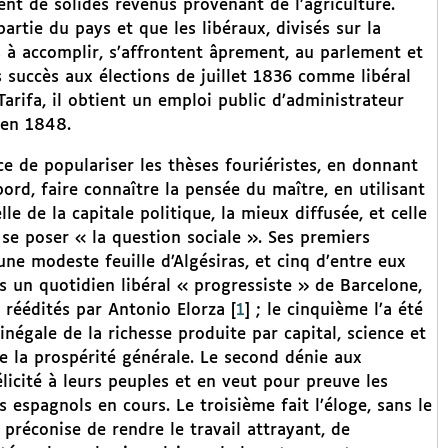
nt de solides revenus provenant de l’agriculture.
artie du pays et que les libéraux, divisés sur la
 à accomplir, s’affrontent âprement, au parlement et
s succès aux élections de juillet 1836 comme libéral
arifa, il obtient un emploi public d’administrateur
’en 1848.
ce de populariser les thèses fouriéristes, en donnant
bord, faire connaître la pensée du maître, en utilisant
le de la capitale politique, la mieux diffusée, et celle
e poser « la question sociale ». Ses premiers
 une modeste feuille d’Algésiras, et cinq d’entre eux
s un quotidien libéral « progressiste » de Barcelone,
é réédités par Antonio Elorza
[
1
]
; le cinquième l’a été
 inégale de la richesse produite par capital, science et
 de la prospérité générale. Le second dénie aux
licité à leurs peuples et en veut pour preuve les
s espagnols en cours. Le troisième fait l’éloge, sans le
réconise de rendre le travail attrayant, de