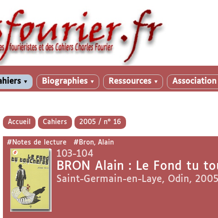
ahiers
Biographies
Ressources
Associatio
▼
▼
▼
Accueil
Cahiers
2005 / n° 16
#Notes de lecture
#Bron, Alain
103-104
BRON Alain : Le Fond tu to
Saint-Germain-en-Laye, Odin, 2005,