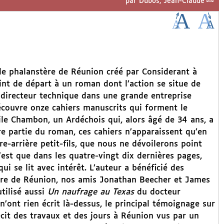
par
Dubos, Jean-Claude
le phalanstère de Réunion créé par Considerant à
int de départ à un roman dont l’action se situe de
 directeur technique dans une grande entreprise
découvre onze cahiers manuscrits qui forment le
hile Chambon, un Ardéchois qui, alors âgé de 34 ans, a
e partie du roman, ces cahiers n’apparaissent qu’en
e-arrière petit-fils, que nous ne dévoilerons point
n’est que dans les quatre-vingt dix dernières pages,
ui se lit avec intérêt. L’auteur a bénéficié des
ère de Réunion, nos amis Jonathan Beecher et James
utilisé aussi
Un naufrage au Texas
du docteur
’ont rien écrit là-dessus, le principal témoignage sur
écit des travaux et des jours à Réunion vus par un