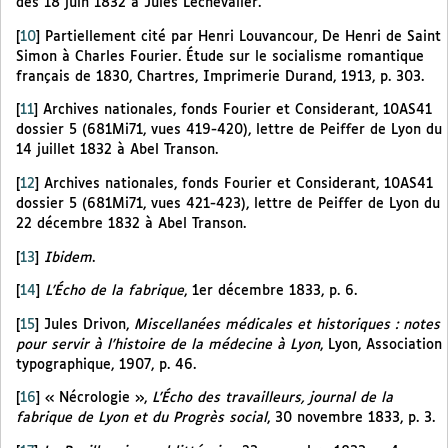
des 18 juin 1832 à Jules Lechevalier.
[
10
]
Partiellement cité par Henri Louvancour, De Henri de Saint
Simon à Charles Fourier. Étude sur le socialisme romantique
français de 1830, Chartres, Imprimerie Durand, 1913, p. 303.
[
11
]
Archives nationales, fonds Fourier et Considerant, 10AS41
dossier 5 (681Mi71, vues 419-420), lettre de Peiffer de Lyon du
14 juillet 1832 à Abel Transon.
[
12
]
Archives nationales, fonds Fourier et Considerant, 10AS41
dossier 5 (681Mi71, vues 421-423), lettre de Peiffer de Lyon du
22 décembre 1832 à Abel Transon.
[
13
]
Ibidem
.
[
14
]
L’Écho de la fabrique
, 1er décembre 1833, p. 6.
[
15
]
Jules Drivon,
Miscellanées médicales et historiques : notes
pour servir à l’histoire de la médecine à Lyon
, Lyon, Association
typographique, 1907, p. 46.
[
16
]
« Nécrologie »,
L’Écho des travailleurs, journal de la
fabrique de Lyon et du Progrès social
, 30 novembre 1833, p. 3.