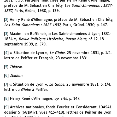
1831, f. 96. Partiellement citée par Henry René d’Allemagne,
préface de M. Sébastien Charléty,
Les Saint-Simoniens : 1827-
1837
, Paris, Gründ, 1930, p. 139.
[
2
]
Henry René d’Allemagne, préface de M. Sébastien Charléty,
Les Saint-Simoniens : 1827-1837
, Paris, Gründ, 1930, p. 147.
[
3
]
Maximilien Buffenoir, « Les Saint-simoniens à Lyon, 1831-
1834 »,
Revue Politique Littéraire, Revue bleue
, n° 12, 18
septembre 1909, p. 379.
[
4
]
« Situation de Lyon »,
Le Globe
, 25 novembre 1831, p. 1/4,
lettre de Peiffer et François, 23 novembre 1831.
[
5
]
Ibidem
.
[
6
]
Ibidem
.
[
7
]
« Situation de Lyon »,
Le Globe
, 25 novembre 1831, p. 1/4,
lettre du
Globe
à Peiffer.
[
8
]
Henry René d’Allemagne,
op. cité
, p. 147.
[
9
]
Archives nationales, fonds Fourier et Considerant, 10AS41
dossier 5 (681Mi71, vues 415-418), lettres de Peiffer de Lyon