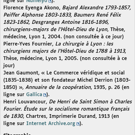
ligne sur
Numelyo
).
Florence Eyenga Akono,
Bajard Alexandre 1793-1857,
Peiffer Alphonse 1803-1833, Baumers René Félix
1823-1862, Desgranges Antoine 1816-1896,
chirurgiens-majors de l’Hôtel-Dieu de Lyon
, Thèse,
médecine, Lyon 1, 2004. (non consultée à ce jour)
Pierre-Yves Fournier,
La chirurgie à Lyon : les
chirurgiens majors de l’Hôtel-Dieu de 1788 à 1913
,
Thèse, médecine, Lyon 1, 2005. (non consultée à ce
jour)
Jean Gaumont, « Le Commerce véridique et social
(1835-1838) et son fondateur Michel Derrion (1803-
1850) »,
Annuaire de la coopération
, 1935, p. 26 (en
ligne sur
Gallica
).
Henri Louvancour,
De Henri de Saint Simon à Charles
Fourier. Étude sur le socialisme romantique français
de 1830
, Chartres, Imprimerie Durand, 1913 (en
ligne sur
Internet Archive.org
).