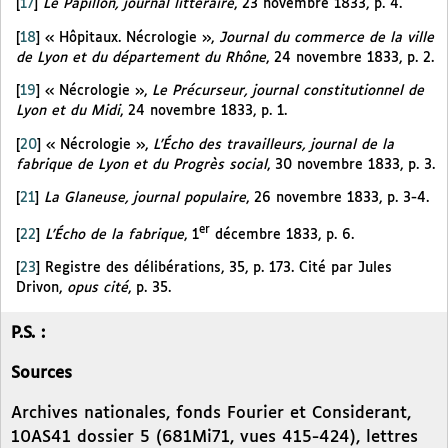
[
17
]
Le Papillon, journal littéraire
, 23 novembre 1833, p. 4.
[
18
]
« Hôpitaux. Nécrologie »,
Journal du commerce de la ville
de Lyon et du département du Rhône
, 24 novembre 1833, p. 2.
[
19
]
« Nécrologie »,
Le Précurseur, journal constitutionnel de
Lyon et du Midi
, 24 novembre 1833, p. 1.
[
20
]
« Nécrologie »,
L’Écho des travailleurs, journal de la
fabrique de Lyon et du Progrès social
, 30 novembre 1833, p. 3.
[
21
]
La Glaneuse, journal populaire
, 26 novembre 1833, p. 3-4.
er
[
22
]
L’Écho de la fabrique
, 1
décembre 1833, p. 6.
[
23
]
Registre des délibérations, 35, p. 173. Cité par Jules
Drivon,
opus cité
, p. 35.
P.S. :
Sources
Archives nationales, fonds Fourier et Considerant,
10AS41 dossier 5 (681Mi71, vues 415-424), lettres