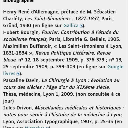
Bibliographie
Henry René d’Allemagne, préface de M. Sébastien
Charléty,
Les Saint-Simoniens : 1827-1837
, Paris,
Gründ, 1930 (en ligne sur
Gallica
).
Hubert Bourgin,
Fourier. Contribution à l’étude du
socialisme français
, Paris, Librairie G. Bellais, 1905.
Maximilien Buffenoir, « Les Saint-simoniens à Lyon,
1831-1834 »,
Revue Politique Littéraire, Revue
bleue
, n° 12, 18 septembre 1909, p. 376-379 ; n° 13,
25 septembre 1909, p. 399-403 (en ligne sur
Google
livres
).
Pascaline Davin,
La Chirurgie à Lyon : évolution au
cours des siècles : l’âge d’or du XIXème siècle
,
Thèse, médecine, Lyon 1, 2009. (non consultée à ce
jour)
Jules Drivon,
Miscellanées médicales et historiques :
notes pour servir à l’histoire de la médecine à Lyon
,
Lyon, Association typographique, 1907, p. 25-35 (en