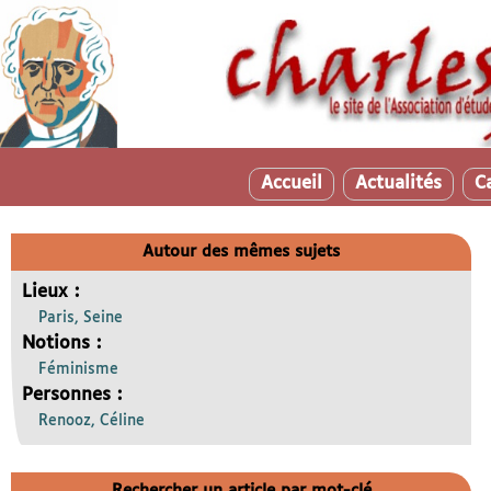
Accueil
Actualités
C
Autour des mêmes sujets
Lieux :
Paris, Seine
Notions :
Féminisme
Personnes :
Renooz, Céline
Rechercher un article par mot-clé