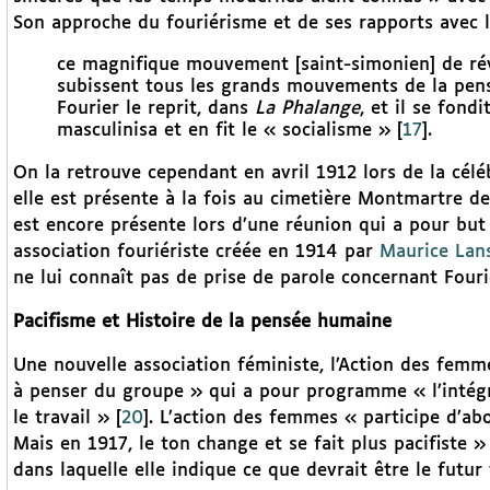
Son approche du fouriérisme et de ses rapports avec l
ce magnifique mouvement [saint-simonien] de rév
subissent tous les grands mouvements de la pens
Fourier le reprit, dans
La Phalange
, et il se fond
masculinisa et en fit le « socialisme »
[
17
]
.
On la retrouve cependant en avril 1912 lors de la céléb
elle est présente à la fois au cimetière Montmartre d
est encore présente lors d’une réunion qui a pour but 
association fouriériste créée en 1914 par
Maurice Lan
ne lui connaît pas de prise de parole concernant Fourie
Pacifisme et Histoire de la pensée humaine
Une nouvelle association féministe, l’Action des femme
à penser du groupe » qui a pour programme « l’intégrali
le travail »
[
20
]
. L’action des femmes « participe d’ab
Mais en 1917, le ton change et se fait plus pacifiste »
dans laquelle elle indique ce que devrait être le futur 