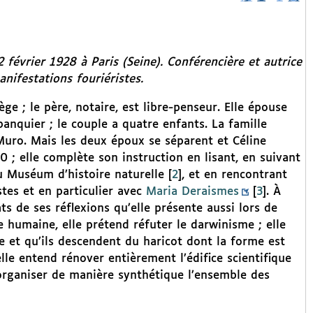
 février 1928 à Paris (Seine). Conférencière et autrice
anifestations fouriéristes.
ge ; le père, notaire, est libre-penseur. Elle épouse
anquier ; le couple a quatre enfants. La famille
uro. Mais les deux époux se séparent et Céline
0 ; elle complète son instruction en lisant, en suivant
u Muséum d’histoire naturelle
[
2
]
, et en rencontrant
stes et en particulier avec
Maria Deraismes
[
3
]
. À
ats de ses réflexions qu’elle présente aussi lors de
e humaine, elle prétend réfuter le darwinisme ; elle
e et qu’ils descendent du haricot dont la forme est
lle entend rénover entièrement l’édifice scientifique
éorganiser de manière synthétique l’ensemble des