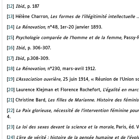
[
12
]
Ibid.
, p. 187
[
13
]
Hélène Charron,
Les formes de l’illégitimité intellectuelle …,
[
14
]
La Rénovation,
n°48, 1er-20 janvier 1893.
[
15
]
Psychologie comparée de l’homme et de la femme
, Passy-P
[
16
]
Ibid.
, p. 306-307.
[
17
]
Ibid.,
p.308-309.
[
18
]
La Rénovation,
n°230, mars-avril 1912.
[
19
]
L’Association ouvrière
, 25 juin 1914, « Réunion de l’Union 
[
20
]
Laurence Klejman et Florence Rochefort,
L’égalité en mar
[
21
]
Christine Bard,
Les filles de Marianne. Histoire des fémin
[
22
]
La Paix glorieuse, nécessité de l’intervention féminine pour
4.
[
23
]
La loi des sexes devant la science et la morale
, Paris, éd. V
[
24
]
L’ère de vérité : histoire de la pensée humaine et de l’évo