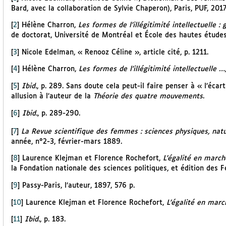
Bard, avec la collaboration de Sylvie Chaperon), Paris, PUF, 2017,
[
2
]
Hélène Charron,
Les formes de l’illégitimité intellectuelle 
de doctorat, Université de Montréal et École des hautes études 
[
3
]
Nicole Edelman, « Renooz Céline », article cité, p. 1211.
[
4
]
Hélène Charron,
Les formes de l’illégitimité intellectuelle …, 
[
5
]
Ibid.
, p. 289. Sans doute cela peut-il faire penser à « l’éca
allusion à l’auteur de la
Théorie des quatre mouvements
.
[
6
]
Ibid.
, p. 289-290.
[
7
]
La Revue scientifique des femmes : sciences physiques, natur
année, n°2-3, février-mars 1889.
[
8
]
Laurence Klejman et Florence Rochefort,
L’égalité en march
la Fondation nationale des sciences politiques, et édition des 
[
9
]
Passy-Paris, l’auteur, 1897, 576 p.
[
10
]
Laurence Klejman et Florence Rochefort,
L’égalité en marche
[
11
]
Ibid.
, p. 183.