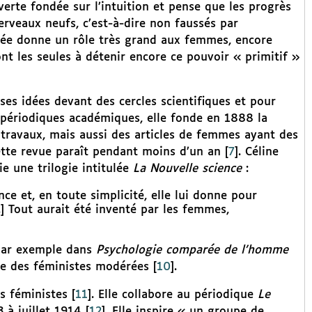
rte fondée sur l’intuition et pense que les progrès
erveaux neufs, c’est-à-dire non faussés par
blée donne un rôle très grand aux femmes, encore
ont les seules à détenir encore ce pouvoir « primitif »
ses idées devant des cercles scientifiques et pour
s périodiques académiques, elle fonde en 1888 la
 travaux, mais aussi des articles de femmes ayant des
 Cette revue paraît pendant moins d’un an
[
7
]
. Céline
e une trilogie intitulée
La Nouvelle science
:
nce et, en toute simplicité, elle lui donne pour
] Tout aurait été inventé par les femmes,
– par exemple dans
Psychologie comparée de l’homme
ole des féministes modérées
[
10
]
.
s féministes
[
11
]
. Elle collabore au périodique
Le
 à juillet 1914
[
12
]
. Elle inspire « un groupe de