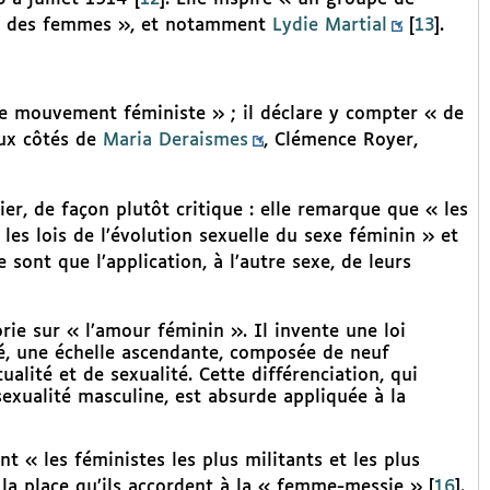
lle des femmes », et notamment
Lydie Martial
[
13
]
.
le mouvement féministe » ; il déclare y compter « de
ux côtés de
Maria Deraismes
, Clémence Royer,
er, de façon plutôt critique : elle remarque que « les
s lois de l’évolution sexuelle du sexe féminin » et
 sont que l’application, à l’autre sexe, de leurs
orie sur « l’amour féminin ». Il invente une loi
ité, une échelle ascendante, composée de neuf
ualité et de sexualité. Cette différenciation, qui
exualité masculine, est absurde appliquée à la
nt « les féministes les plus militants et les plus
la place qu’ils accordent à la « femme-messie »
[
16
]
.