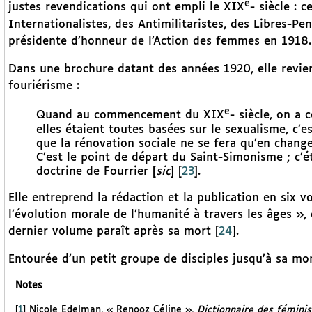
e
justes revendications qui ont empli le XIX
- siècle : c
Internationalistes, des Antimilitaristes, des Libres-Pe
présidente d’honneur de l’Action des femmes en 1918.
Dans une brochure datant des années 1920, elle revie
fouriérisme :
e
Quand au commencement du XIX
- siècle, on a
elles étaient toutes basées sur le sexualisme, c’e
que la rénovation sociale ne se fera qu’en chang
C’est le point de départ du Saint-Simonisme ; c’
doctrine de Fourrier [
sic
]
[
23
]
.
Elle entreprend la rédaction et la publication en six 
l’évolution morale de l’humanité à travers les âges »,
dernier volume paraît après sa mort
[
24
]
.
Entourée d’un petit groupe de disciples jusqu’à sa mor
Notes
[
1
]
Nicole Edelman, « Renooz Céline »,
Dictionnaire des féminis