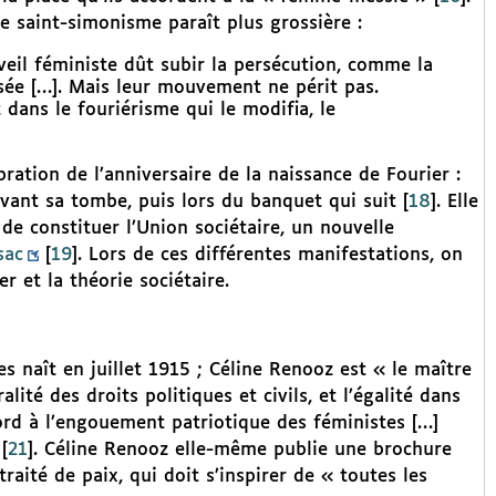
e saint-simonisme paraît plus grossière :
eil féministe dût subir la persécution, comme la
ée […]. Mais leur mouvement ne périt pas.
it dans le fouriérisme qui le modifia, le
ration de l’anniversaire de la naissance de Fourier :
evant sa tombe, puis lors du banquet qui suit
[
18
]
. Elle
de constituer l’Union sociétaire, un nouvelle
sac
[
19
]
. Lors de ces différentes manifestations, on
r et la théorie sociétaire.
s naît en juillet 1915 ; Céline Renooz est « le maître
té des droits politiques et civils, et l’égalité dans
ord à l’engouement patriotique des féministes […]
[
21
]
. Céline Renooz elle-même publie une brochure
traité de paix, qui doit s’inspirer de « toutes les