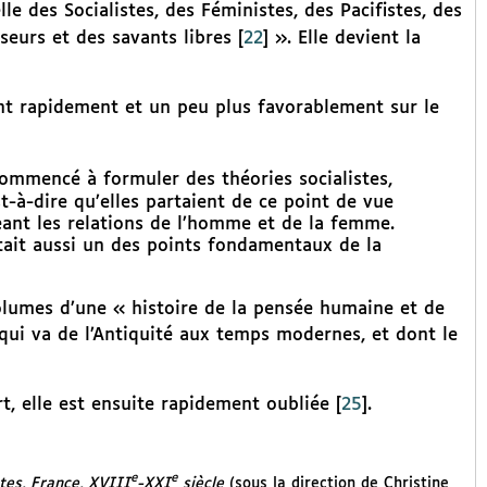
elle des Socialistes, des Féministes, des Pacifistes, des
nseurs et des savants libres
[
22
]
». Elle devient la
nt rapidement et un peu plus favorablement sur le
 commencé à formuler des théories socialistes,
st-à-dire qu’elles partaient de ce point de vue
eant les relations de l’homme et de la femme.
était aussi un des points fondamentaux de la
volumes d’une « histoire de la pensée humaine et de
 qui va de l’Antiquité aux temps modernes, et dont le
t, elle est ensuite rapidement oubliée
[
25
]
.
e
e
tes, France, XVIII
-XXI
siècle
(sous la direction de Christine