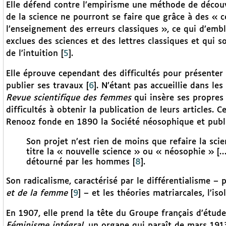
Elle défend contre l’empirisme une méthode de découve
de la science ne pourront se faire que grâce à des « c
l’enseignement des erreurs classiques », ce qui d’em
exclues des sciences et des lettres classiques et qui s
de l’intuition
[
5
]
.
Elle éprouve cependant des difficultés pour présenter 
publier ses travaux
[
6
]
. N’étant pas accueillie dans le
Revue scientifique des femmes
qui insère ses propres
difficultés à obtenir la publication de leurs articles.
Renooz fonde en 1890 la Société néosophique et publi
Son projet n’est rien de moins que refaire la scie
titre la « nouvelle science » ou « néosophie » […
détourné par les hommes
[
8
]
.
Son radicalisme, caractérisé par le différentialisme 
et de la femme
[
9
]
– et les théories matriarcales, l’is
En 1907, elle prend la tête du Groupe français d’étude
Féminisme intégral,
un organe qui paraît de mars 1913