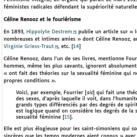
féministes radicales défendant la supériorité nature
Céline Renooz et le fouriérisme
En 1893,
Hippolyte Destrem
publie un article sur « 
nombreuses et intimes amies » dont Céline Renooz, a
Virginie Griess-Traut
, etc.
[
14
]
Céline Renooz, dans l’un de ses livres, mentionne Fouri
hommes, même les plus savants, ignorent absolument le
« ont fait des théories sur la sexualité féminine qui ne
propres conditions ».
Voici, par exemple, Fourrier [
sic
] qui fait une thé
des sexes, d’après laquelle il voit, dans l’human
grands types différenciés par des degrés de spirit
est logique quand on considère les degrés de la s
sexualité féminine
[
15
]
.
Elle est plus élogieuse pour les saint-simoniens qui so
sincères que les temps modernes aient connus » avec 