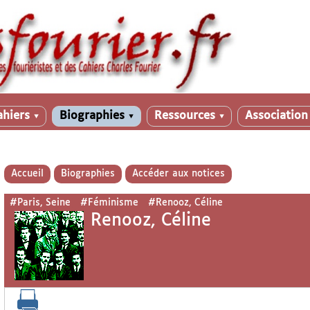
ahiers
Biographies
Ressources
Associatio
▼
▼
▼
Accueil
Biographies
Accéder aux notices
#Paris, Seine
#Féminisme
#Renooz, Céline
Renooz, Céline