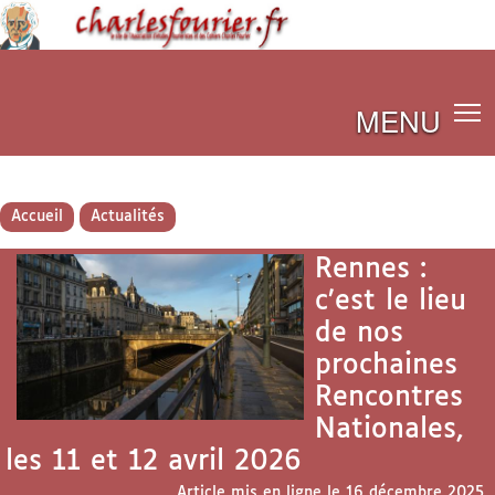
MENU
Accueil
Actualités
Rennes :
c’est le lieu
de nos
prochaines
Rencontres
Nationales,
les 11 et 12 avril 2026
Article mis en ligne le
16 décembre 2025