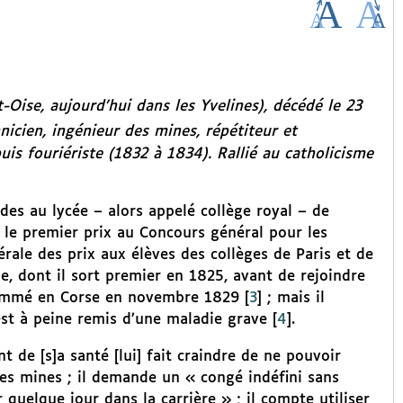
-Oise, aujourd’hui dans les Yvelines), décédé le 23
icien, ingénieur des mines, répétiteur et
uis fouriériste (1832 à 1834). Rallié au catholicisme
tudes au lycée – alors appelé collège royal – de
oit le premier prix au Concours général pour les
rale des prix aux élèves des collèges de Paris et de
ue, dont il sort premier en 1825, avant de rejoindre
 nommé en Corse en novembre 1829
[
3
]
; mais il
est à peine remis d’une maladie grave
[
4
]
.
nt de [s]a santé [lui] fait craindre de ne pouvoir
 des mines ; il demande un « congé indéfini sans
 quelque jour dans la carrière » ; il compte utiliser