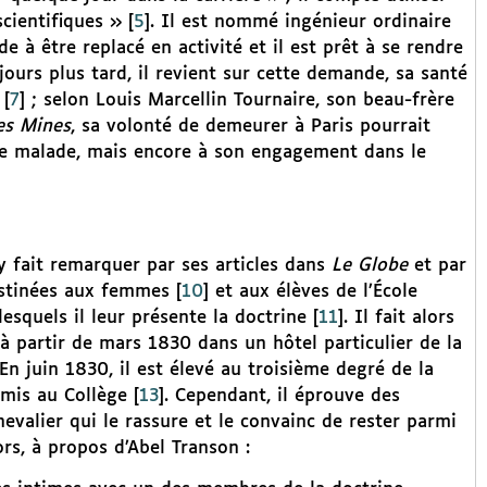
cientifiques »
[
5
]
. Il est nommé ingénieur ordinaire
 à être replacé en activité et il est prêt à se rendre
ours plus tard, il revient sur cette demande, sa santé
[
7
]
; selon Louis Marcellin Tournaire, son beau-frère
es Mines
, sa volonté de demeurer à Paris pourrait
ère malade, mais encore à son engagement dans le
s’y fait remarquer par ses articles dans
Le Globe
et par
destinées aux femmes
[
10
]
et aux élèves de l’École
esquels il leur présente la doctrine
[
11
]
. Il fait alors
 à partir de mars 1830 dans un hôtel particulier de la
 En juin 1830, il est élevé au troisième degré de la
dmis au Collège
[
13
]
. Cependant, il éprouve des
evalier qui le rassure et le convainc de rester parmi
rs, à propos d’Abel Transon :