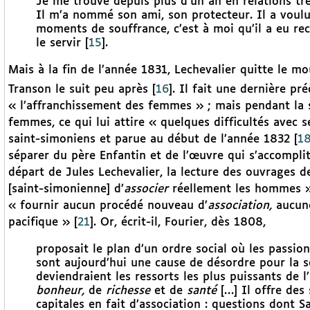
Je me trouve depuis plus d’un an en relations tr
Il m’a nommé son ami, son protecteur. Il a voulu
moments de souffrance, c’est à moi qu’il a eu rec
le servir
[
15
]
.
Mais à la fin de l’année 1831, Lechevalier quitte le mo
Transon le suit peu après
[
16
]
. Il fait une dernière pré
« l’affranchissement des femmes » ; mais pendant la sé
femmes, ce qui lui attire « quelques difficultés avec s
saint-simoniens et parue au début de l’année 1832
[
1
séparer du père Enfantin et de l’œuvre qui s’accomplit
départ de Jules Lechevalier, la lecture des ouvrages de
[saint-simonienne] d’
associer
réellement les hommes 
« fournir aucun procédé nouveau d’
association,
aucune
pacifique »
[
21
]
. Or, écrit-il, Fourier, dès 1808,
proposait le plan d’un ordre social où les passi
sont aujourd’hui une cause de désordre pour la so
deviendraient les ressorts les plus puissants de l’
bonheur,
de
richesse
et de
santé
[…] Il offre des 
capitales en fait d’association : questions dont S