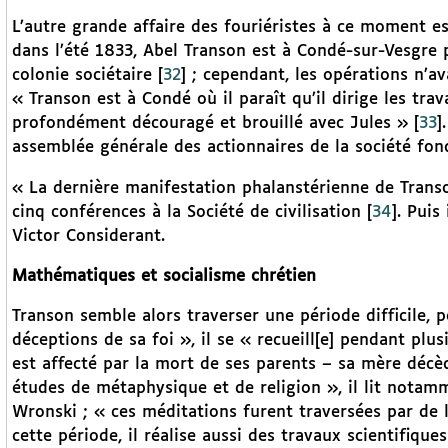
L’autre grande affaire des fouriéristes à ce moment es
dans l’été 1833, Abel Transon est à Condé-sur-Vesgre p
colonie sociétaire
[
32
]
; cependant, les opérations n’av
« Transon est à Condé où il paraît qu’il dirige les trav
profondément découragé et brouillé avec Jules »
[
33
]
assemblée générale des actionnaires de la société fond
« La dernière manifestation phalanstérienne de Transo
cinq conférences à la Société de civilisation
[
34
]
. Puis
Victor Considerant.
Mathématiques et socialisme chrétien
Transon semble alors traverser une période difficile, 
déceptions de sa foi », il se « recueill[e] pendant plusi
est affecté par la mort de ses parents – sa mère décè
études de métaphysique et de religion », il lit nota
Wronski ; « ces méditations furent traversées par de
cette période, il réalise aussi des travaux scientifique