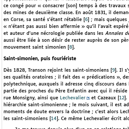
ce congé pour « consacrer [son] temps à des travaux s
des mines de deuxième classe. En août 1831, il demande
en Corse, sa santé s’étant rétablie
[
6
]
; mais quelques j
« n’étant pas aussi bien affermie » qu’il l’avait espéré
et auteur d’une nécrologie publiée dans les
Annales d
aussi être liée à son désir de rester auprès de son p
mouvement saint simonien
[
8
]
.
Saint-simonien, puis fouriériste
Dès 1828, Transon rejoint les saint-simoniens
[
9
]
. Il 
ses qualités oratoires ; il fait des « prédications », 
polytechnique, auxquels il adresse cinq discours dans l
partie des proches du Père Enfantin avec qui il réside
rue Monsigny, ainsi que
Lechevalier
et Cazeaux
[
12
]
.
hiérarchie saint-simonienne ; le mois suivant, il est a
moments de doute envers la doctrine ; c’est alors Lech
les saint-simoniens
[
14
]
. Ce même Lechevalier écrit alo