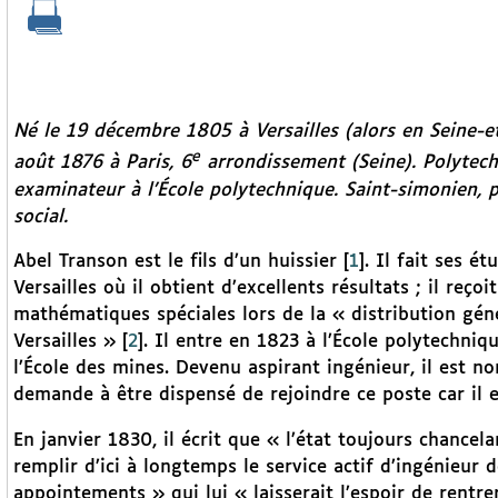
Né le 19 décembre 1805 à Versailles (alors en Seine-et
e
août 1876 à Paris, 6
arrondissement (Seine). Polytechn
examinateur à l’École polytechnique. Saint-simonien, p
social.
Abel Transon est le fils d’un huissier
[
1
]
. Il fait ses é
Versailles où il obtient d’excellents résultats ; il reç
mathématiques spéciales lors de la « distribution géné
Versailles »
[
2
]
. Il entre en 1823 à l’École polytechniq
l’École des mines. Devenu aspirant ingénieur, il est
demande à être dispensé de rejoindre ce poste car il 
En janvier 1830, il écrit que « l’état toujours chancela
remplir d’ici à longtemps le service actif d’ingénieur
appointements » qui lui « laisserait l’espoir de rentrer