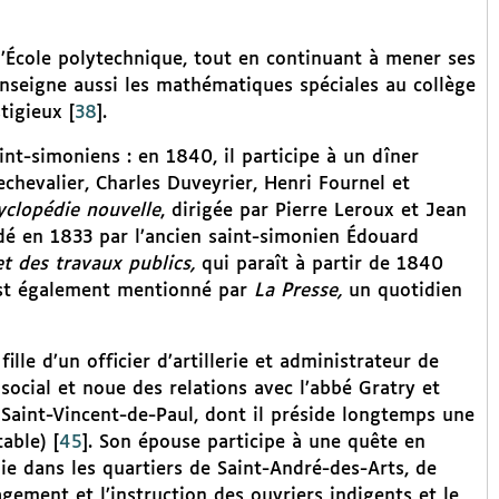
l’École polytechnique, tout en continuant à mener ses
nseigne aussi les mathématiques spéciales au collège
tigieux
[
38
]
.
int-simoniens : en 1840, il participe à un dîner
chevalier, Charles Duveyrier, Henri Fournel et
yclopédie nouvelle
, dirigée par Pierre Leroux et Jean
dé en 1833 par l’ancien saint-simonien Édouard
et des travaux publics,
qui paraît à partir de 1840
est également mentionné par
La Presse,
un quotidien
ille d’un officier d’artillerie et administrateur de
social et noue des relations avec l’abbé Gratry et
 Saint-Vincent-de-Paul, dont il préside longtemps une
table)
[
45
]
. Son épouse participe à une quête en
ie dans les quartiers de Saint-André-des-Arts, de
gement et l’instruction des ouvriers indigents et le