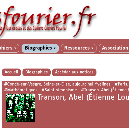
ahiers
Biographies
Ressources
Associatio
▼
▼
▼
Accueil
Biographies
Accéder aux notices
#Condé-sur-Vesgre, Seine-et-Oise, aujourd’hui Yvelines
#Paris,
#Mathématiques
#Saint-simonisme
#Transon, Abel (Étienne 
Transon, Abel (Étienne Lou