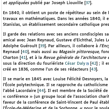
et appliquées
publié par Joseph Liouville
[
37
]
.
En 1840, il obtient un poste de répétiteur au sein de 
travaux en mathématiques. Dans les années 1840, il e
Stanislas, un établissement secondaire catholique pres
Il garde des relations avec ses anciens condisciples sa
amical avec Jean Reynaud, Gustave d’Eichthal, Jules Le
Adolphe Guéroult
[
39
]
. Par ailleurs, il collabore à
l’Enc
Reynaud
[
40
]
, mais aussi au
Magasin pittoresque,
fon
Charton
[
41
]
, et à la
Revue générale de l’architecture 
sous la direction du fouriériste
César Daly
[
42
]
; il 
créé en 1836, comme l’un de ses rédacteurs
[
43
]
.
Il se marie en 1845 avec Louise Félicité Desnoyers, la f
l’École polytechnique. Il se rapproche du catholicisme 
l’abbé Lacordaire
[
44
]
. Il est membre de la Société de
« conférence » (un groupe local de l’association chari
faveur de la conférence de Saint-Vincent de Paul établ
l’École-de-Médecine et de la Sorbonne, « pour le soula