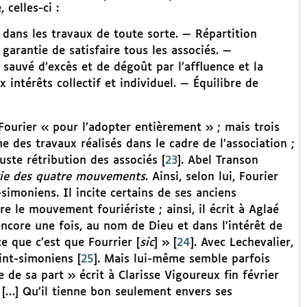
celles-ci :
dans les travaux de toute sorte. — Répartition
garantie de satisfaire tous les associés. —
 sauvé d’excès et de dégoût par l’affluence et la
 intérêts collectif et individuel. — Équilibre de
 Fourier « pour l’adopter entièrement » ; mais trois
e des travaux réalisés dans le cadre de l’association ;
uste rétribution des associés
[
23
]
. Abel Transon
ie des quatre mouvements
. Ainsi, selon lui, Fourier
-simoniens. Il incite certains de ses anciens
re le mouvement fouriériste ; ainsi, il écrit à Aglaé
 encore une fois, au nom de Dieu et dans l’intérêt de
 que c’est que Fourrier [
sic
] »
[
24
]
. Avec Lechevalier,
aint-simoniens
[
25
]
. Mais lui-même semble parfois
e de sa part » écrit à Clarisse Vigoureux fin février
 […] Qu’il tienne bon seulement envers ses