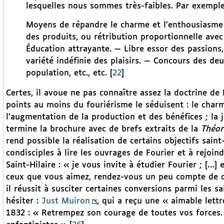
lesquelles nous sommes très-faibles. Par exemple, 
Moyens de répandre le charme et l’enthousiasme 
des produits, ou rétribution proportionnelle avec 
Éducation attrayante. — Libre essor des passions,
variété indéfinie des plaisirs. — Concours des deux
population, etc., etc.
[
22
]
Certes, il avoue ne pas connaître assez la doctrine de
points au moins du fouriérisme le séduisent : le charm
l’augmentation de la production et des bénéfices ; la j
termine la brochure avec de brefs extraits de la
Théor
rend possible la réalisation de certains objectifs saint
condisciples à lire les ouvrages de Fourier et à rejoind
Saint-Hilaire : « je vous invite à étudier Fourier ; […]
ceux que vous aimez, rendez-vous un peu compte de ce
il réussit à susciter certaines conversions parmi les s
hésiter :
Just Muiron
, qui a reçu une « aimable lettr
1832 : « Retrempez son courage de toutes vos forces.