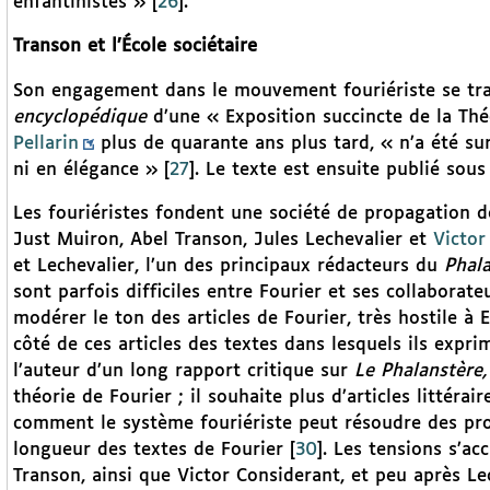
enfantinistes »
[
26
]
.
Transon et l’École sociétaire
Son engagement dans le mouvement fouriériste se trad
encyclopédique
d’une « Exposition succincte de la Thé
Pellarin
plus de quarante ans plus tard, « n’a été sur
ni en élégance »
[
27
]
. Le texte est ensuite publié sou
Les fouriéristes fondent une société de propagation 
Just Muiron, Abel Transon, Jules Lechevalier et
Victor
et Lechevalier, l’un des principaux rédacteurs du
Phal
sont parfois difficiles entre Fourier et ses collaborat
modérer le ton des articles de Fourier, très hostile à 
côté de ces articles des textes dans lesquels ils expr
l’auteur d’un long rapport critique sur
Le Phalanstère
théorie de Fourier ; il souhaite plus d’articles littérai
comment le système fouriériste peut résoudre des pro
longueur des textes de Fourier
[
30
]
. Les tensions s’ac
Transon, ainsi que Victor Considerant, et peu après Le