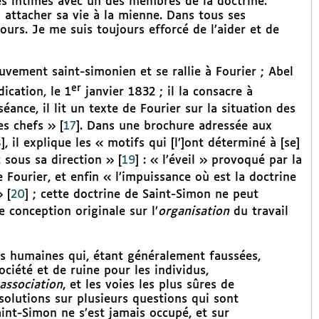
ès intimes avec un des membres de la doctrine.
 attacher sa vie à la mienne. Dans tous ses
ours. Je me suis toujours efforcé de l’aider et de
uvement saint-simonien et se rallie à Fourier ; Abel
er
dication, le 1
janvier 1832 ; il la consacre à
ance, il lit un texte de Fourier sur la situation des
es chefs »
[
17
]
. Dans une brochure adressée aux
8
]
, il explique les « motifs qui [l’]ont déterminé à [se]
 sous sa direction »
[
19
]
: « l’éveil » provoqué par la
 Fourier, et enfin « l’impuissance où est la doctrine
»
[
20
]
; cette doctrine de Saint-Simon ne peut
 conception originale sur l’
organisation
du travail
ons humaines qui, étant généralement faussées,
ciété et de ruine pour les individus,
association
, et les voies les plus sûres de
solutions sur plusieurs questions qui sont
aint-Simon ne s’est jamais occupé, et sur