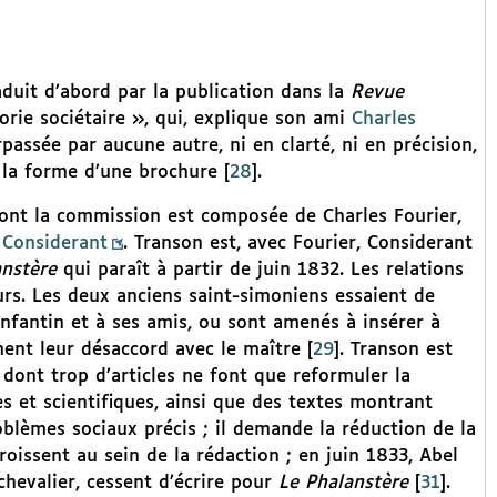
uit d’abord par la publication dans la
Revue
orie sociétaire », qui, explique son ami
Charles
passée par aucune autre, ni en clarté, ni en précision,
s la forme d’une brochure
[
28
]
.
dont la commission est composée de Charles Fourier,
 Considerant
. Transon est, avec Fourier, Considerant
anstère
qui paraît à partir de juin 1832. Les relations
eurs. Les deux anciens saint-simoniens essaient de
Enfantin et à ses amis, ou sont amenés à insérer à
iment leur désaccord avec le maître
[
29
]
. Transon est
,
dont trop d’articles ne font que reformuler la
res et scientifiques, ainsi que des textes montrant
blèmes sociaux précis ; il demande la réduction de la
croissent au sein de la rédaction ; en juin 1833, Abel
chevalier, cessent d’écrire pour
Le Phalanstère
[
31
]
.