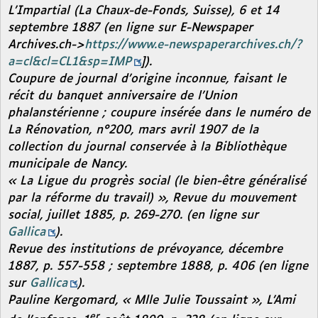
L’Impartial
(La Chaux-de-Fonds, Suisse)
,
6 et 14
septembre 1887 (en ligne sur E-Newspaper
Archives.ch->
https://www.e-newspaperarchives.ch/?
a=cl&cl=CL1&sp=IMP
]).
Coupure de journal d’origine inconnue, faisant le
récit du banquet anniversaire de l’Union
phalanstérienne ; coupure insérée dans le numéro de
La Rénovation
, n°200, mars avril 1907 de la
collection du journal conservée à la Bibliothèque
municipale de Nancy.
« La Ligue du progrès social (le bien-être généralisé
par la réforme du travail) »,
Revue du mouvement
social
, juillet 1885, p. 269-270. (en ligne sur
Gallica
).
Revue des institutions de prévoyance,
décembre
1887, p. 557-558 ; septembre 1888, p. 406 (en ligne
sur
Gallica
).
Pauline Kergomard, « Mlle Julie Toussaint »,
L’Ami
er