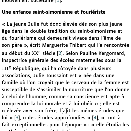
mouvement sociétaire
[
1
]
.
Une enfance saint-simonienne et fouriériste
« La jeune Julie fut donc élevée dès son plus jeune
âge dans la double tradition du saint-simonisme et
du fouriérisme qui demeurait vivace dans l’âme de
son père », écrit Marguerite Thibert qui l’a rencontrée
e
au début du XX
siècle
[
2
]
. Selon Pauline Kergomard,
inspectrice générale des écoles maternelles sous la
e
III
République, qui l’a côtoyée dans plusieurs
associations, Julie Toussaint est « née dans une
famille où l’on croyait que le cerveau de la femme est
susceptible de s’assimiler la nourriture que l’on donne
à celui de l’homme, comme sa conscience est apte à
comprendre la loi morale et à lui obéir » ; elle est
« élevée avec son frère, f[a]it les mêmes études que
lui »
[
3
]
, « des études approfondies »
[
4
]
, « tout à
fait exceptionnelles pour l’époque » : « elle étudia les