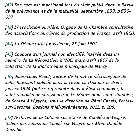
[
42
]
Son nom est mentionné lors du récit publié dans la
Revue
de la prévoyance et de le mutualité
, septembre 1899, p.696-
697.
[
43
]
L’Association ouvrière. Organe de la Chambre consultative
des associations ouvrières de production de France
, avril 1900.
[
44
]
La Démocratie jurassienne
, 23 juin 1901.
[
45
]
Coupure d’un journal non identifié, insérée dans un
numéro de
La Rénovation
, n°200, mars-avril 1907 de la
collection de la Bibliothèque municipale de Nancy.
[
46
]
Jules-Louis Puech, auteur de la notice nécrologique de
Julie Toussaint publiée dans la revue
La Paix par le droit,
janvier 1924 (notice reproduite dans « Élisa Lemonnier, la
saint-simonienne sorézienne »,
Le Mouvement saint-simonien,
de Sorèze à l’Égypte
, sous la direction de Rémi Cazals, Portet-
sur-Garonne, Éditions midi-pyrénéennes, 2012, p. 109.
[
47
]
Archives de la Colonie sociétaire de Condé-sur-Vesgre,
fichier des colons de Condé-sur-Vesgre par Mme Danièle
Duizabo.