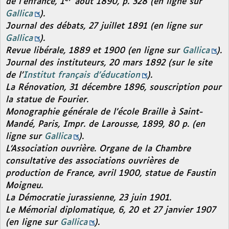
de l’enfance,
1
août 1890, p. 328 (en ligne sur
Gallica
).
Journal des débats,
27 juillet 1891 (en ligne sur
Gallica
).
Revue libérale,
1889 et 1900 (en ligne sur
Gallica
).
Journal des instituteurs
, 20 mars 1892 (sur le site
de l’
Institut français d’éducation
).
La Rénovation,
31 décembre 1896, souscription pour
la statue de Fourier.
Monographie générale de l’école Braille à Saint-
Mandé,
Paris, Impr. de Larousse, 1899, 80 p. (en
ligne sur
Gallica
).
L’Association ouvrière. Organe de la Chambre
consultative des associations ouvrières de
production de France
, avril 1900, statue de Faustin
Moigneu.
La Démocratie jurassienne
, 23 juin 1901.
Le Mémorial diplomatique
, 6, 20 et 27 janvier 1907
(en ligne sur
Gallica
).