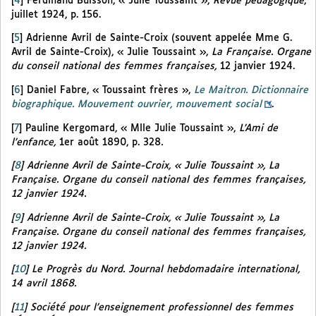
[
4
]
Ferdinand Buisson, « Julie Toussaint »,
Revue pédagogique
,
juillet 1924, p. 156.
[
5
]
Adrienne Avril de Sainte-Croix (souvent appelée Mme G.
Avril de Sainte-Croix), « Julie Toussaint »,
La Française. Organe
du conseil national des femmes françaises,
12 janvier 1924.
[
6
]
Daniel Fabre, « Toussaint frères »,
Le Maitron. Dictionnaire
biographique. Mouvement ouvrier, mouvement social
.
[
7
]
Pauline Kergomard, « Mlle Julie Toussaint »,
L’Ami de
l’enfance,
1er août 1890, p. 328
.
[
8
]
Adrienne Avril de Sainte-Croix, « Julie Toussaint »,
La
Française. Organe du conseil national des femmes françaises,
12 janvier 1924.
[
9
]
Adrienne Avril de Sainte-Croix, « Julie Toussaint »,
La
Française. Organe du conseil national des femmes françaises,
12 janvier 1924.
[
10
]
Le Progrès du Nord. Journal hebdomadaire international,
14 avril 1868.
[
11
]
Société pour l’enseignement professionnel des femmes