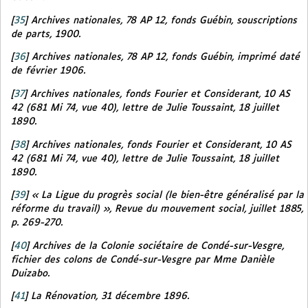
[
35
]
Archives nationales, 78 AP 12, fonds Guébin, souscriptions
de parts, 1900.
[
36
]
Archives nationales, 78 AP 12, fonds Guébin, imprimé daté
de février 1906.
[
37
]
Archives nationales, fonds Fourier et Considerant, 10 AS
42 (681 Mi 74, vue 40), lettre de Julie Toussaint, 18 juillet
1890.
[
38
]
Archives nationales, fonds Fourier et Considerant, 10 AS
42 (681 Mi 74, vue 40), lettre de Julie Toussaint, 18 juillet
1890.
[
39
]
« La Ligue du progrès social (le bien-être généralisé par la
réforme du travail) »,
Revue du mouvement social
, juillet 1885,
p. 269-270.
[
40
]
Archives de la Colonie sociétaire de Condé-sur-Vesgre,
fichier des colons de Condé-sur-Vesgre par Mme Danièle
Duizabo.
[
41
]
La Rénovation
, 31 décembre 1896.