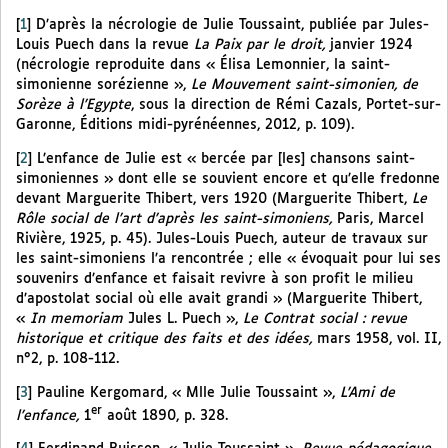
[
1
]
D’après la nécrologie de Julie Toussaint, publiée par Jules-
Louis Puech dans la revue
La Paix par le droit,
janvier 1924
(nécrologie reproduite dans « Élisa Lemonnier, la saint-
simonienne sorézienne »,
Le Mouvement saint-simonien, de
Sorèze à l’Egypte
, sous la direction de Rémi Cazals, Portet-sur-
Garonne, Éditions midi-pyrénéennes, 2012, p. 109).
[
2
]
L’enfance de Julie est « bercée par [les] chansons saint-
simoniennes » dont elle se souvient encore et qu’elle fredonne
devant Marguerite Thibert, vers 1920 (Marguerite Thibert,
Le
Rôle social de l’art d’après les saint-simoniens,
Paris, Marcel
Rivière, 1925, p. 45). Jules-Louis Puech, auteur de travaux sur
les saint-simoniens l’a rencontrée ; elle « évoquait pour lui ses
souvenirs d’enfance et faisait revivre à son profit le milieu
d’apostolat social où elle avait grandi » (Marguerite Thibert,
«
In memoriam
Jules L. Puech »,
Le Contrat social : revue
historique et critique des faits et des idées,
mars 1958, vol. II,
n°2, p. 108-112.
[
3
]
Pauline Kergomard, « Mlle Julie Toussaint »,
L’Ami de
er
l’enfance,
1
août 1890, p. 328.