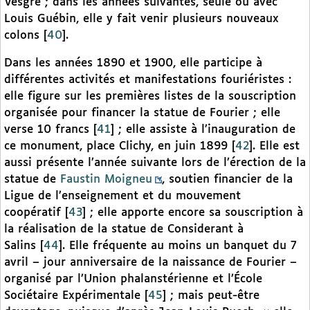
Vesgre ; dans les années suivantes, seule ou avec
Louis Guébin, elle y fait venir plusieurs nouveaux
colons
[
40
]
.
Dans les années 1890 et 1900, elle participe à
différentes activités et manifestations fouriéristes :
elle figure sur les premières listes de la souscription
organisée pour financer la statue de Fourier ; elle
verse 10 francs
[
41
]
; elle assiste à l’inauguration de
ce monument, place Clichy, en juin 1899
[
42
]
. Elle est
aussi présente l’année suivante lors de l’érection de la
statue de
Faustin Moigneu
, soutien financier de la
Ligue de l’enseignement et du mouvement
coopératif
[
43
]
; elle apporte encore sa souscription à
la réalisation de la statue de Considerant à
Salins
[
44
]
. Elle fréquente au moins un banquet du 7
avril – jour anniversaire de la naissance de Fourier –
organisé par l’Union phalanstérienne et l’École
Sociétaire Expérimentale
[
45
]
; mais peut-être