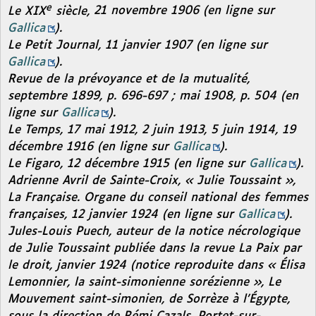
e
Le XIX
siècle,
21 novembre 1906 (en ligne sur
Gallica
).
Le Petit Journal,
11 janvier 1907 (en ligne sur
Gallica
).
Revue de la prévoyance et de la mutualité,
septembre 1899, p. 696-697 ; mai 1908, p. 504 (en
ligne sur
Gallica
).
Le Temps,
17 mai 1912, 2 juin 1913, 5 juin 1914, 19
décembre 1916 (en ligne sur
Gallica
).
Le Figaro,
12 décembre 1915 (en ligne sur
Gallica
).
Adrienne Avril de Sainte-Croix, « Julie Toussaint »,
La Française. Organe du conseil national des femmes
françaises,
12 janvier 1924 (en ligne sur
Gallica
).
Jules-Louis Puech, auteur de la notice nécrologique
de Julie Toussaint publiée dans la revue
La Paix par
le droit,
janvier 1924 (notice reproduite dans « Élisa
Lemonnier, la saint-simonienne sorézienne »,
Le
Mouvement saint-simonien, de Sorrèze à l’Égypte
,