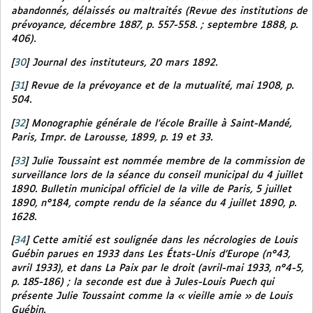
abandonnés, délaissés ou maltraités (
Revue des institutions de
prévoyance
, décembre 1887, p. 557-558. ; septembre 1888, p.
406).
[
30
]
Journal des instituteurs
, 20 mars 1892.
[
31
]
Revue de la prévoyance et de la mutualité
, mai 1908, p.
504.
[
32
]
Monographie générale de l’école Braille à Saint-Mandé,
Paris, Impr. de Larousse, 1899, p. 19 et 33.
[
33
]
Julie Toussaint est nommée membre de la commission de
surveillance lors de la séance du conseil municipal du 4 juillet
1890.
Bulletin municipal officiel de la ville de Paris
, 5 juillet
1890, n°184, compte rendu de la séance du 4 juillet 1890, p.
1628.
[
34
]
Cette amitié est soulignée dans les nécrologies de Louis
Guébin parues en 1933 dans
Les États-Unis d’Europe
(n°43,
avril 1933), et dans
La Paix par le droit
(avril-mai 1933, n°4-5,
p. 185-186) ; la seconde est due à Jules-Louis Puech qui
présente Julie Toussaint comme la « vieille amie » de Louis
Guébin.