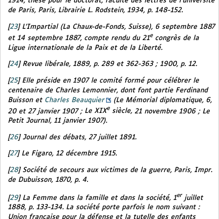
1914,
thèse pour le doctorat, faculté des lettres de l’université
de Paris, Paris, Librairie L. Rodstein, 1934, p. 148-152.
[
23
]
L’Impartial
(La Chaux-de-Fonds, Suisse), 6 septembre 1887
e
et 14 septembre 1887, compte rendu du 21
congrès de la
Ligue internationale de la Paix et de la Liberté.
[
24
]
Revue libérale,
1889, p. 289 et 362-363 ; 1900, p. 12.
[
25
]
Elle préside en 1907 le comité formé pour célébrer le
centenaire de Charles Lemonnier, dont font partie Ferdinand
Buisson et
Charles Beauquier
(
Le Mémorial diplomatique
, 6,
e
20 et 27 janvier 1907 ;
Le XIX
siècle,
21 novembre 1906 ;
Le
Petit Journal,
11 janvier 1907).
[
26
]
Journal des débats
, 27 juillet 1891.
[
27
]
Le Figaro,
12 décembre 1915.
[
28
]
Société de secours aux victimes de la guerre
, Paris, Impr.
de Dubuisson, 1870, p. 4.
er
[
29
]
La Femme dans la famille et dans la société,
1
juillet
1888, p. 133-134. La société porte parfois le nom suivant :
Union française pour la défense et la tutelle des enfants