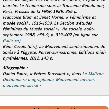
Laurence Klejman et Florence Rochefort,
L’Égalité en
marche. Le féminisme sous la Troisième République,
Paris, Presses de la FNSP, 1989, 356 p.
Françoise Blum et Janet Horne, « Féminisme et
musée social : 1916-1939. La Section d’études
féminines du Musée social »,
Vie sociale,
août-
septembre 1988, n°8-9, p. 319-402 (en ligne sur
Gallica
).
Rémi Cazals (dir.),
Le Mouvement saint-simonien, de
Sorèze à l’Égypte
, Portet-sur-Garonne, Éditions midi-
pyrénéennes, 2012, 143 p.
Sitographie :
Daniel Fabre, « Frères Toussaint », dans
Le Maîtron.
Dictionnaire biographique. Mouvement ouvrier,
mouvement social
.