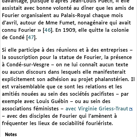
davantage, puisque d’après Jean-Louis Puech, « elle
assistait avec bonne volonté au dîner que les amis de
Fourier organisaient au Palais-Royal chaque mois
d’avril, autour de Mme Fumet, nonagénaire qui avait
connu Fourier »
[
46
]
. En 1909, elle quitte la colonie
de Condé
[
47
]
.
Si elle participe à des réunions et à des entreprises –
la souscription pour la statue de Fourier, la présence
à Condé-sur-Vesgre – on ne lui connaît aucun texte
ou aucun discours dans lesquels elle manifesterait
explicitement son adhésion au projet phalanstérien. Il
est vraisemblable que ce sont les relations et les
amitiés nouées au sein des sociétés pacifistes – par
exemple avec Louis Guébin – ou au sein des
associations féministes –
avec Virginie Griess-Traut
– avec des disciples de Fourier qui l’amènent à
fréquenter les lieux de sociabilité fouriériste.
Notes