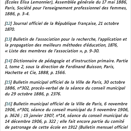
(Écoles Élisa Lemonnier),
Assemblée générale du 17 mai 1886,
Paris, Société pour l’enseignement professionnel des femmes,
1886, p. 3-4.
[
12
]
Journal officiel de la République française,
21 octobre
1870.
[
13
]
Bulletin de l’association pour la recherche, l’application et
la propagation des meilleurs méthodes d’éducation
, 1876,
« Liste des membres de l’association », p. 9-30.
[
14
]
Dictionnaire de pédagogie et d’instruction primaire. Partie
1, tome 2,
sous la direction de Ferdinand Buisson, Paris,
Hachette et Cie, 1888, p. 1566.
[
15
]
Bulletin municipal officiel de la Ville de Paris
, 30 octobre
1886, n°302, procès-verbal de la séance du conseil municipal
du 29 octobre 1886, p. 2376.
[
16
]
Bulletin municipal officiel de la Ville de Paris
, 6 novembre
1906, n°301, séance du conseil municipal du 5 novembre 1906,
p. 3626 ; 15 janvier 1907, n°14, séance du conseil municipal du
14 décembre 1906, p. 322 ; elle fait encore partie du comité
de patronage de cette école en 1912 (
Bulletin mensuel officiel