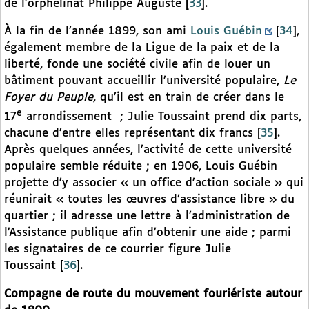
de l’orphelinat Philippe Auguste
[
33
]
.
À la fin de l’année 1899, son ami
Louis Guébin
[
34
]
,
également membre de la Ligue de la paix et de la
liberté, fonde une société civile afin de louer un
bâtiment pouvant accueillir l’université populaire,
Le
Foyer du Peuple
, qu’il est en train de créer dans le
e
17
arrondissement
; Julie Toussaint prend dix parts,
chacune d’entre elles représentant dix francs
[
35
]
.
Après quelques années, l’activité de cette université
populaire semble réduite ; en 1906, Louis Guébin
projette d’y associer « un office d’action sociale » qui
réunirait « toutes les œuvres d’assistance libre » du
quartier ; il adresse une lettre à l’administration de
l’Assistance publique afin d’obtenir une aide ; parmi
les signataires de ce courrier figure Julie
Toussaint
[
36
]
.
Compagne de route du mouvement fouriériste autour