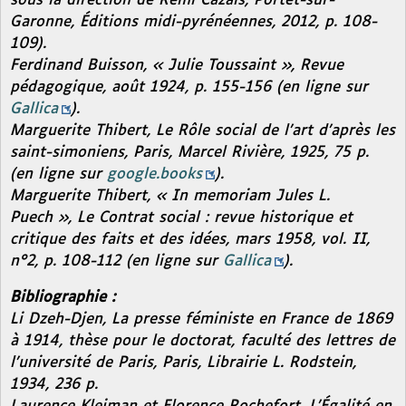
sous la direction de Rémi Cazals, Portet-sur-
Garonne, Éditions midi-pyrénéennes, 2012, p. 108-
109).
Ferdinand Buisson, « Julie Toussaint »,
Revue
pédagogique
, août 1924, p. 155-156 (en ligne sur
Gallica
).
Marguerite Thibert,
Le Rôle social de l’art d’après les
saint-simoniens,
Paris, Marcel Rivière, 1925, 75 p.
(en ligne sur
google.books
).
Marguerite Thibert, «
In memoriam
Jules L.
Puech »,
Le Contrat social : revue historique et
critique des faits et des idées,
mars 1958, vol. II,
n°2, p. 108-112 (en ligne sur
Gallica
).
Bibliographie :
Li Dzeh-Djen,
La presse féministe en France de 1869
à 1914,
thèse pour le doctorat, faculté des lettres de
l’université de Paris, Paris, Librairie L. Rodstein,
1934, 236 p.