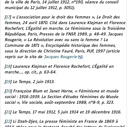
de la ville de Paris
, 14 juillet 1912, n°190, séance du conseil
municipal du 12 juillet 1912, p. 3051).
[
17
]
« L’association pour le droit des femmes »,
Le Droit des
femmes
, 24 avril 1870. Cité dans Laurence Klejman et Florence
Rochefort,
L’Égalité en marche. Le féminisme sous la Troisième
République,
Paris, Presses de la FNSP, 1989, p. 48-49. Jacques
Rougerie, « La Révolution avec ou sans la femme ? La
Commune de 1871 »,
Encyclopédie historique des femmes,
sous la direction de Christine Fauré, Paris, PUF, 1997 (article
repris sur le site de
Jacques Rougerie
).
[
18
]
Laurence Klejman et Florence Rochefort,
L’Égalité en
marche…, op. cit.,
p. 63-64.
[
19
]
Le Temps
, 2 juin 1913.
[
20
]
Françoise Blum et Janet Horne, « Féminisme et musée
social : 1916-1939. La Section d’études féminines du Musée
social »,
Vie sociale,
août-septembre 1988, n°8-9, p. 323.
[
21
]
Le Temps
, 17 mai 1912, 5 juin 1914 et 19 décembre 1916.
[
22
]
Li Dzeh-Djen,
La presse féministe en France de 1869 à