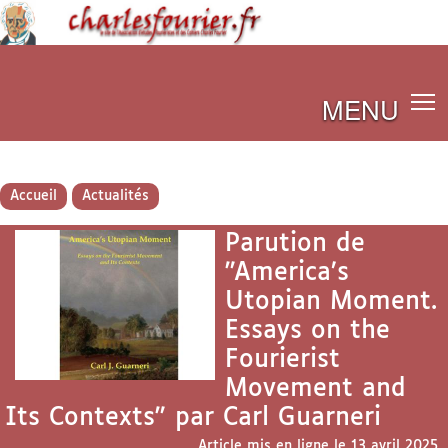
MENU
Accueil
Actualités
Parution de
"America’s
Utopian Moment.
Essays on the
Fourierist
Movement and
Its Contexts" par Carl Guarneri
Article mis en ligne le
13 avril 2025