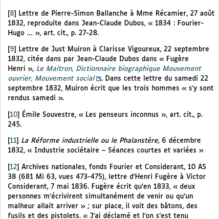
[
8
]
Lettre de Pierre-Simon Ballanche à Mme Récamier, 27 août
1832, reproduite dans Jean-Claude Dubos, « 1834 : Fourier-
Hugo … », art. cit., p. 27-28.
[
9
]
Lettre de Just Muiron à Clarisse Vigoureux, 22 septembre
1832, citée dans par Jean-Claude Dubos dans « Fugère
Henri »,
Le Maitron, Dictionnaire biographique Mouvement
ouvrier, Mouvement social
. Dans cette lettre du samedi 22
septembre 1832, Muiron écrit que les trois hommes « s’y sont
rendus samedi ».
[
10
]
Émile Souvestre, « Les penseurs inconnus », art. cit., p.
245.
[
11
]
La Réforme industrielle ou le Phalanstère,
6 décembre
1832, « Industrie sociétaire – Séances courtes et variées »
[
12
]
Archives nationales, fonds Fourier et Considerant, 10 AS
38 (681 Mi 63, vues 473-475), lettre d’Henri Fugère à Victor
Considerant, 7 mai 1836. Fugère écrit qu’en 1833, « deux
personnes m’écrivirent simultanément de venir ou qu’un
malheur allait arriver » ; sur place, il voit des bâtons, des
fusils et des pistolets. « J’ai déclamé et l’on s’est tenu