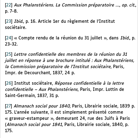
[
22
]
Aux Phalanstériens. La Commission préparatoire …, op. cit.
,
p. 7-8.
[
23
]
Ibid
., p. 16. Article 1er du règlement de l’Institut
sociétaire.
[
24
]
« Compte rendu de la réunion du 31 juillet », dans
Ibid.
, p.
23-32.
[
25
]
Lettre confidentielle des membres de la réunion du 31
juillet en réponse à une brochure intitulé : Aux Phalanstériens,
la Commission préparatoire de l’Institut sociétaire
, Paris,
Impr. de Decourchant, 1837, 24 p.
[
26
]
Institut sociétaire,
Réponse confidentielle à la lettre
confidentielle – Aux Phalanstériens
, Paris, Impr. Lottin de
Saint-Germain, 1837, 31 p.
[
27
]
Almanach social pour 1840
, Paris, Librairie sociale, 1839 p.
175. L’année suivante, il est simplement présenté comme
« graveur-estampeur », demeurant 24, rue des Juifs à Paris
(
Almanach social pour 1841
, Paris, Librairie sociale, 1840, p.
175.