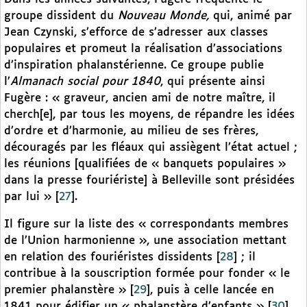
groupe dissident du
Nouveau Monde,
qui, animé par
Jean Czynski, s’efforce de s’adresser aux classes
populaires et promeut la réalisation d’associations
d’inspiration phalanstérienne. Ce groupe publie
l’
Almanach social pour 1840
, qui présente ainsi
Fugère : « graveur, ancien ami de notre maître, il
cherch[e], par tous les moyens, de répandre les idées
d’ordre et d’harmonie, au milieu de ses frères,
découragés par les fléaux qui assiègent l’état actuel ;
les réunions [qualifiées de « banquets populaires »
dans la presse fouriériste] à Belleville sont présidées
par lui »
[
27
]
.
Il figure sur la liste des « correspondants membres
de l’Union harmonienne », une association mettant
en relation des fouriéristes dissidents
[
28
]
; il
contribue à la souscription formée pour fonder « le
premier phalanstère »
[
29
]
, puis à celle lancée en
1841 pour édifier un « phalanstère d’enfants »
[
30
]
.