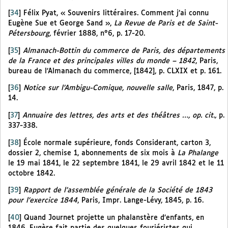
[
34
]
Félix Pyat, « Souvenirs littéraires. Comment j’ai connu
Eugène Sue et George Sand »,
La Revue de Paris et de Saint-
Pétersbourg,
février 1888, n°6, p. 17-20.
[
35
]
Almanach-Bottin du commerce de Paris, des départements
de la France et des principales villes du monde – 1842
, Paris,
bureau de l’Almanach du commerce, [1842], p. CLXIX et p. 161.
[
36
]
Notice sur l’Ambigu-Comique, nouvelle salle
, Paris, 1847, p.
14.
[
37
]
Annuaire des lettres, des arts et des théâtres …, op. cit.,
p.
337-338.
[
38
]
École normale supérieure, fonds Considerant, carton 3,
dossier 2, chemise 1, abonnements de six mois à
La Phalange
le 19 mai 1841, le 22 septembre 1841, le 29 avril 1842 et le 11
octobre 1842.
[
39
]
Rapport de l’assemblée générale de la Société de 1843
pour l’exercice 1844
, Paris, Impr. Lange-Lévy, 1845, p. 16.
[
40
]
Quand Journet projette un phalanstère d’enfants, en
1846, Fugère fait partie des quelques fouriéristes qui