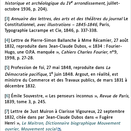
e
historique et archéologique du IV
arrondissement
, juillet-
octobre 1936, p. 204).
[
3
]
Annuaire des lettres, des arts et des théâtres du journal
Le
Constitutionnel,
avec illustrations – 1845-1846
, Paris,
Typographie Lacrampe et Cie, 1846, p. 337-338.
[
4
]
Lettre de Pierre-Simon Ballanche à Mme Récamier, 27 août
1832, reproduite dans Jean-Claude Dubos, « 1834 : Fourier-
Hugo, une O.P.A. manquée »,
Cahiers Charles Fourier,
n°9,
1998, p. 27-28.
[
5
]
Profession de foi, 27 mai 1848, reproduite dans
La
e
Démocratie pacifique
, 1
juin 1848. Argout, en réalité, est
ministre du Commerce et des Travaux publics, de mars 1831 à
décembre 1832.
[
6
]
Émile Souvestre, « Les penseurs inconnus »,
Revue de Paris
,
1839, tome 3, p. 245.
[
7
]
Lettre de Just Muiron à Clarisse Vigoureux, 22 septembre
1832, citée dans par Jean-Claude Dubos dans « Fugère
Henri »,
Le Maitron, Dictionnaire biographique Mouvement
ouvrier, Mouvement social
.