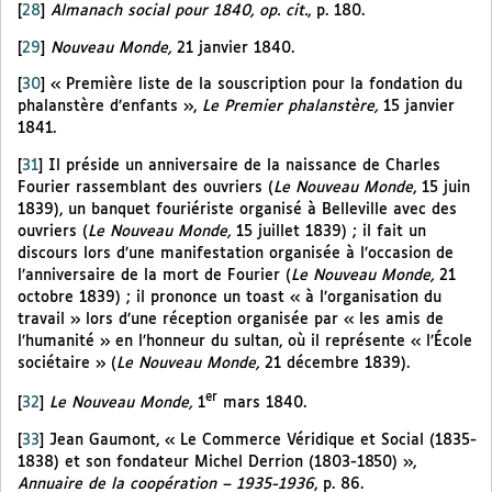
[
28
]
Almanach social pour 1840, op. cit.
, p. 180.
[
29
]
Nouveau Monde,
21 janvier 1840.
[
30
]
« Première liste de la souscription pour la fondation du
phalanstère d’enfants »,
Le Premier phalanstère,
15 janvier
1841.
[
31
]
Il préside un anniversaire de la naissance de Charles
Fourier rassemblant des ouvriers (
Le Nouveau Monde
, 15 juin
1839), un banquet fouriériste organisé à Belleville avec des
ouvriers (
Le Nouveau Monde,
15 juillet 1839) ; il fait un
discours lors d’une manifestation organisée à l’occasion de
l’anniversaire de la mort de Fourier (
Le Nouveau Monde,
21
octobre 1839) ; il prononce un toast « à l’organisation du
travail » lors d’une réception organisée par « les amis de
l’humanité » en l’honneur du sultan, où il représente « l’École
sociétaire » (
Le Nouveau Monde,
21 décembre 1839).
er
[
32
]
Le Nouveau Monde,
1
mars 1840.
[
33
]
Jean Gaumont, « Le Commerce Véridique et Social (1835-
1838) et son fondateur Michel Derrion (1803-1850) »,
Annuaire de la coopération – 1935-1936
, p. 86.