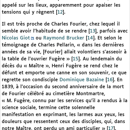
appelé sur les lieux, apparemment pour apaiser les
tensions qui y règnent
[
12
]
.
Il est très proche de Charles Fourier, chez lequel il
semble avoir l’habitude de se rendre
[
13
]
, parfois avec
Nicolas Giot
ou
Raymond Brucker
[
14
]
. Et selon le
témoignage de Charles Pellarin, « dans les dernières
années de sa vie, [Fourier] allait volontiers s’asseoir à
la table de l’ouvrier Fugère »
[
15
]
. Au lendemain du
décès du « Maître », Henri Fugère se rend chez le
défunt et emporte une canne en son souvenir, ce que
regrette son condisciple
Dominique Bazaine
[
16
]
. En
1839, à l’occasion du second anniversaire de la mort
de Fourier célébré au cimetière Montmartre,
« M. Fugère, connu par les services qu’il a rendus à la
science sociale, termine cette solennelle
manifestation en exprimant, les larmes aux yeux, les
douleurs que ressentent ceux des disciples, qui, dans
notre Maître, ont perdu un ami particulier »
[
17
]
.