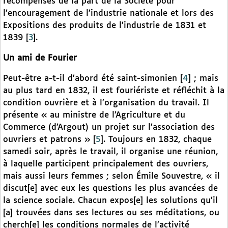
récompenses de la part de la Société pour
l’encouragement de l’industrie nationale et lors des
Expositions des produits de l’industrie de 1831 et
1839
[
3
]
.
Un ami de Fourier
Peut-être a-t-il d’abord été saint-simonien
[
4
]
; mais
au plus tard en 1832, il est fouriériste et réfléchit à la
condition ouvrière et à l’organisation du travail. Il
présente « au ministre de l’Agriculture et du
Commerce (d’Argout) un projet sur l’association des
ouvriers et patrons »
[
5
]
. Toujours en 1832, chaque
samedi soir, après le travail, il organise une réunion,
à laquelle participent principalement des ouvriers,
mais aussi leurs femmes ; selon Émile Souvestre, « il
discut[e] avec eux les questions les plus avancées de
la science sociale. Chacun expos[e] les solutions qu’il
[a] trouvées dans ses lectures ou ses méditations, ou
cherch[e] les conditions normales de l’activité