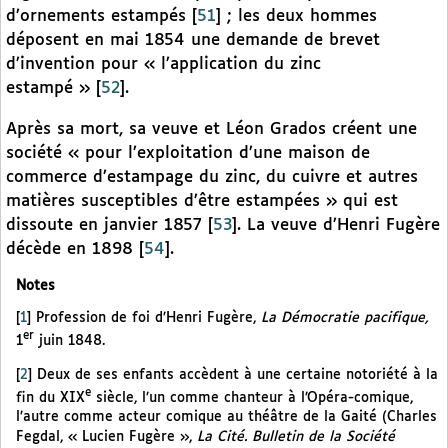
d’ornements estampés
[
51
]
; les deux hommes
déposent en mai 1854 une demande de brevet
d’invention pour « l’application du zinc
estampé »
[
52
]
.
Après sa mort, sa veuve et Léon Grados créent une
société « pour l’exploitation d’une maison de
commerce d’estampage du zinc, du cuivre et autres
matières susceptibles d’être estampées » qui est
dissoute en janvier 1857
[
53
]
. La veuve d’Henri Fugère
décède en 1898
[
54
]
.
Notes
[
1
]
Profession de foi d’Henri Fugère,
La Démocratie pacifique,
er
1
juin 1848.
[
2
]
Deux de ses enfants accèdent à une certaine notoriété à la
e
fin du XIX
siècle, l’un comme chanteur à l’Opéra-comique,
l’autre comme acteur comique au théâtre de la Gaité (Charles
Fegdal, « Lucien Fugère »,
La Cité. Bulletin de la Société