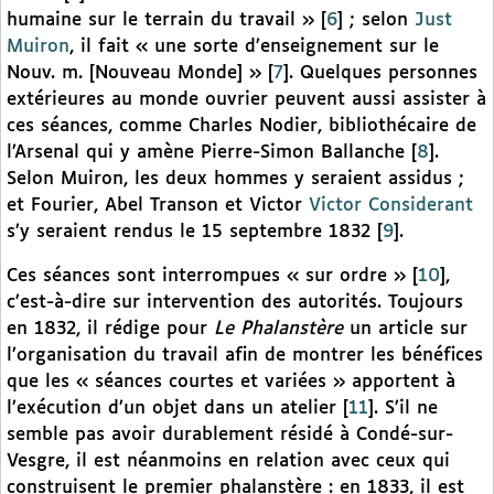
humaine sur le terrain du travail »
[
6
]
; selon
Just
Muiron
, il fait « une sorte d’enseignement sur le
Nouv. m. [Nouveau Monde] »
[
7
]
. Quelques personnes
extérieures au monde ouvrier peuvent aussi assister à
ces séances, comme Charles Nodier, bibliothécaire de
l’Arsenal qui y amène Pierre-Simon Ballanche
[
8
]
.
Selon Muiron, les deux hommes y seraient assidus ;
et Fourier, Abel Transon et Victor
Victor Considerant
s’y seraient rendus le 15 septembre 1832
[
9
]
.
Ces séances sont interrompues « sur ordre »
[
10
]
,
c’est-à-dire sur intervention des autorités. Toujours
en 1832, il rédige pour
Le Phalanstère
un article sur
l’organisation du travail afin de montrer les bénéfices
que les « séances courtes et variées » apportent à
l’exécution d’un objet dans un atelier
[
11
]
. S’il ne
semble pas avoir durablement résidé à Condé-sur-
Vesgre, il est néanmoins en relation avec ceux qui
construisent le premier phalanstère : en 1833, il est