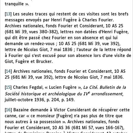
tranquille ».
[
13
]
Les seules traces qui restent de ces visites sont les brefs
messages envoyés par Henri Fugère à Charles Fourier.
Archives nationales, fonds Fourier et Considerant, 10 AS 25
(681 Mi 39, vues 380-382), lettres non datées d’Henri Fugère,
qui dit être passé chez Fourier en son absence et qui lui
demande un rendez-vous ; 10 AS 25 (681 Mi 39, vue 392),
lettre de Nicolas Giot, 7 mai 1836 ; l’auteur de la lettre répond
à Fourier qui s’est excusé pour son absence lors d’une visite de
Giot, Fugère et Brucker.
[
14
]
Archives nationales, fonds Fourier et Considerant, 10 AS
25 (681 Mi 39, vue 392), lettre de Nicolas Giot, 7 mai 1836.
[
15
]
Charles Fegdal, « Lucien Fugère »,
La Cité. Bulletin de la
e
Société historique et archéologique du IV
arrondissement
,
juillet-octobre 1936, p. 204, p. 149.
[
16
]
Bazaine demande à Victor Considerant de récupérer cette
canne, car « ce monsieur [Fugère] n’a pas plus de titre que
nous autres à sa possession ». Archives nationales, fonds
Fourier et Considerant, 10 AS 36 (681 Mi 57, vues 166-167),