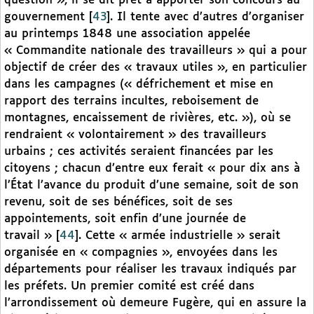
question », il se dit prêt à apporter son concours au
gouvernement
[
43
]
. Il tente avec d’autres d’organiser
au printemps 1848 une association appelée
« Commandite nationale des travailleurs » qui a pour
objectif de créer des « travaux utiles », en particulier
dans les campagnes (« défrichement et mise en
rapport des terrains incultes, reboisement de
montagnes, encaissement de rivières, etc. »), où se
rendraient « volontairement » des travailleurs
urbains ; ces activités seraient financées par les
citoyens ; chacun d’entre eux ferait « pour dix ans à
l’État l’avance du produit d’une semaine, soit de son
revenu, soit de ses bénéfices, soit de ses
appointements, soit enfin d’une journée de
travail »
[
44
]
. Cette « armée industrielle » serait
organisée en « compagnies », envoyées dans les
départements pour réaliser les travaux indiqués par
les préfets. Un premier comité est créé dans
l’arrondissement où demeure Fugère, qui en assure la