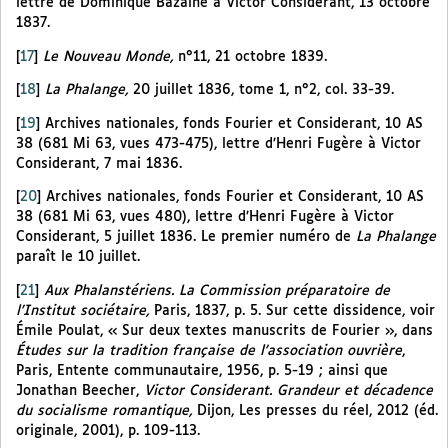
lettre de Dominique Bazaine à Victor Considerant, 13 octobre
1837.
[
17
]
Le Nouveau Monde,
n°11, 21 octobre 1839.
[
18
]
La Phalange,
20 juillet 1836, tome 1, n°2, col. 33-39.
[
19
]
Archives nationales, fonds Fourier et Considerant, 10 AS
38 (681 Mi 63, vues 473-475), lettre d’Henri Fugère à Victor
Considerant, 7 mai 1836.
[
20
]
Archives nationales, fonds Fourier et Considerant, 10 AS
38 (681 Mi 63, vues 480), lettre d’Henri Fugère à Victor
Considerant, 5 juillet 1836. Le premier numéro de
La Phalange
paraît le 10 juillet.
[
21
]
Aux Phalanstériens. La Commission préparatoire de
l’Institut sociétaire,
Paris, 1837, p. 5. Sur cette dissidence, voir
Émile Poulat, « Sur deux textes manuscrits de Fourier », dans
Études sur la tradition française de l’association ouvrière
,
Paris, Entente communautaire, 1956, p. 5-19 ; ainsi que
Jonathan Beecher,
Victor Considerant. Grandeur et décadence
du socialisme romantique,
Dijon, Les presses du réel, 2012 (éd.
originale, 2001), p. 109-113.