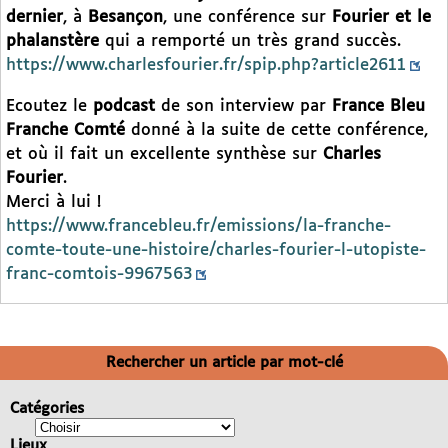
dernier
, à
Besançon
, une conférence sur
Fourier et le
phalanstère
qui a remporté un très grand succès.
https://www.charlesfourier.fr/spip.php?article2611
Ecoutez le
podcast
de son interview par
France Bleu
Franche Comté
donné à la suite de cette conférence,
et où il fait un excellente synthèse sur
Charles
Fourier
.
Merci à lui !
https://www.francebleu.fr/emissions/la-franche-
comte-toute-une-histoire/charles-fourier-l-utopiste-
franc-comtois-9967563
Rechercher un article par mot-clé
Catégories
Lieux