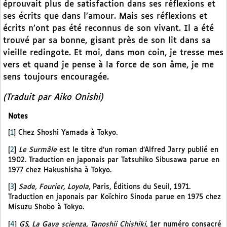
éprouvait plus de satisfaction dans ses réflexions et
ses écrits que dans l’amour. Mais ses réflexions et
écrits n’ont pas été reconnus de son vivant. Il a été
trouvé par sa bonne, gisant près de son lit dans sa
vieille redingote. Et moi, dans mon coin, je tresse mes
vers et quand je pense à la force de son âme, je me
sens toujours encouragée.
(Traduit par Aiko Onishi)
Notes
[
1
]
Chez Shoshi Yamada à Tokyo.
[
2
]
Le Surmâle
est le titre d’un roman d’Alfred Jarry publié en
1902. Traduction en japonais par Tatsuhiko Sibusawa parue en
1977 chez Hakushisha à Tokyo.
[
3
]
Sade, Fourier, Loyola
, Paris, Éditions du Seuil, 1971.
Traduction en japonais par Koïchiro Sinoda parue en 1975 chez
Misuzu Shobo à Tokyo.
[
4
]
GS, La Gaya scienza, Tanoshii Chishiki
, 1er numéro consacré