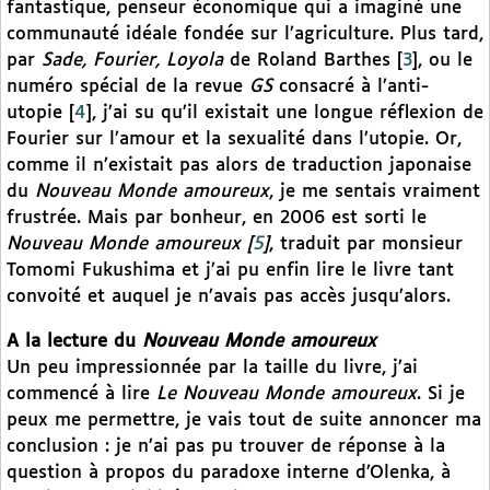
fantastique, penseur économique qui a imaginé une
communauté idéale fondée sur l’agriculture. Plus tard,
par
Sade, Fourier, Loyola
de Roland Barthes
[
3
]
, ou le
numéro spécial de la revue
GS
consacré à l’anti-
utopie
[
4
]
, j’ai su qu’il existait une longue réflexion de
Fourier sur l’amour et la sexualité dans l’utopie. Or,
comme il n’existait pas alors de traduction japonaise
du
Nouveau Monde amoureux
, je me sentais vraiment
frustrée. Mais par bonheur, en 2006 est sorti le
Nouveau Monde amoureux
[
5
]
, traduit par monsieur
Tomomi Fukushima et j’ai pu enfin lire le livre tant
convoité et auquel je n’avais pas accès jusqu’alors.
A la lecture du
Nouveau Monde amoureux
Un peu impressionnée par la taille du livre, j’ai
commencé à lire
Le Nouveau Monde amoureux
. Si je
peux me permettre, je vais tout de suite annoncer ma
conclusion : je n’ai pas pu trouver de réponse à la
question à propos du paradoxe interne d’Olenka, à