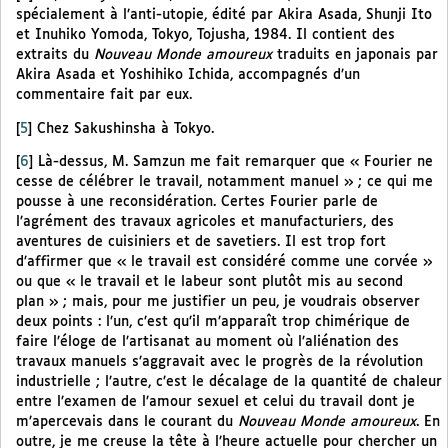
spécialement à l’anti-utopie, édité par Akira Asada, Shunji Ito
et Inuhiko Yomoda, Tokyo, Tojusha, 1984. Il contient des
extraits du
Nouveau Monde amoureux
traduits en japonais par
Akira Asada et Yoshihiko Ichida, accompagnés d’un
commentaire fait par eux.
[
5
]
Chez Sakushinsha à Tokyo.
[
6
]
Là-dessus, M. Samzun me fait remarquer que « Fourier ne
cesse de célébrer le travail, notamment manuel » ; ce qui me
pousse à une reconsidération. Certes Fourier parle de
l’agrément des travaux agricoles et manufacturiers, des
aventures de cuisiniers et de savetiers. Il est trop fort
d’affirmer que « le travail est considéré comme une corvée »
ou que « le travail et le labeur sont plutôt mis au second
plan » ; mais, pour me justifier un peu, je voudrais observer
deux points : l’un, c’est qu’il m’apparaît trop chimérique de
faire l’éloge de l’artisanat au moment où l’aliénation des
travaux manuels s’aggravait avec le progrès de la révolution
industrielle ; l’autre, c’est le décalage de la quantité de chaleur
entre l’examen de l’amour sexuel et celui du travail dont je
m’apercevais dans le courant du
Nouveau Monde amoureux
. En
outre, je me creuse la tête à l’heure actuelle pour chercher un