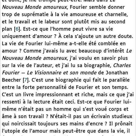
et donc, je me trompe peut-être. Mais dans
Le
Nouveau Monde amoureux
, Fourier semble donner
trop de suprématie à la vie amoureuse et charnelle,
et le travail et le labeur sont plutôt mis au second
plan
[
6
]
. Est-ce que l’homme peut vivre sa vie
uniquement d’amour ? À cela s’ajoute un autre doute.
La vie de Fourier lui-même a-t-elle été comblée en
amour ? Comme j’avais lu avec beaucoup d’intérêt
Le
Nouveau Monde amoureux
, j’ai voulu en savoir plus
sur la vie de l’auteur, et j’ai lu sa biographie,
Charles
Fourier — Le Visionnaire et son monde
de Jonathan
Beecher
[
7
]
. C’est une biographie qui fait le parallèle
entre la forte personnalité de Fourier et son temps.
C’est un livre impressionnant et riche, mais ce que j’ai
ressenti à la lecture était ceci. Est-ce que Fourier lui-
même n’était pas un homme qui s’est voué corps et
âme à son travail ? N’était-il pas un écrivain studieux
qui noircissait toujours ses mains d’encre ? Il prônait
l’utopie de l’amour mais peut-être que dans la vie, il