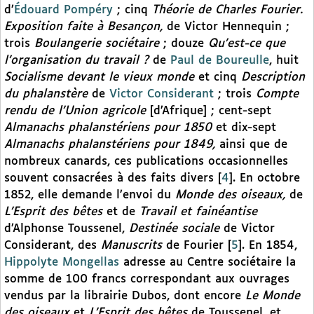
d’
Édouard Pompéry
; cinq
Théorie de Charles Fourier.
Exposition faite à Besançon,
de Victor Hennequin ;
trois
Boulangerie sociétaire
; douze
Qu’est-ce que
l’organisation du travail ?
de
Paul de Boureulle
, huit
Socialisme devant le vieux monde
et cinq
Description
du phalanstère
de
Victor Considerant
; trois
Compte
rendu de l’Union agricole
[d’Afrique] ; cent-sept
Almanachs phalanstériens pour 1850
et dix-sept
Almanachs phalanstériens pour 1849,
ainsi que de
nombreux canards, ces publications occasionnelles
souvent consacrées à des faits divers
[
4
]
. En octobre
1852, elle demande l’envoi du
Monde des oiseaux,
de
L’Esprit des bêtes
et de
Travail et fainéantise
d’Alphonse Toussenel,
Destinée sociale
de Victor
Considerant, des
Manuscrits
de Fourier
[
5
]
. En 1854,
Hippolyte Mongellas
adresse au Centre sociétaire la
somme de 100 francs correspondant aux ouvrages
vendus par la librairie Dubos, dont encore
Le Monde
des oiseaux
et
L’Esprit des bêtes
de Toussenel, et