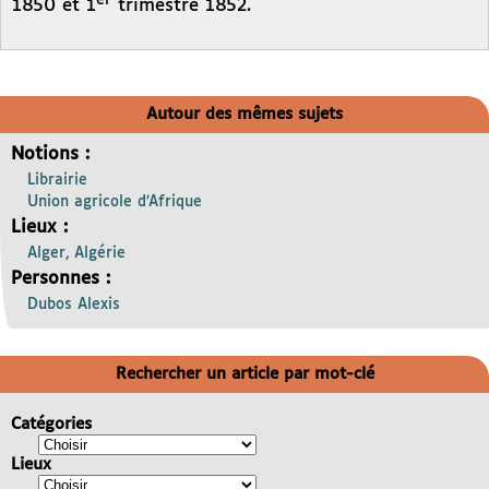
er
1850 et 1
trimestre 1852.
Autour des mêmes sujets
Notions :
Librairie
Union agricole d’Afrique
Lieux :
Alger, Algérie
Personnes :
Dubos Alexis
Rechercher un article par mot-clé
Catégories
Lieux