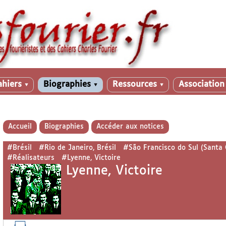
ahiers
Biographies
Ressources
Associatio
▼
▼
▼
Accueil
Biographies
Accéder aux notices
#Brésil
#Rio de Janeiro, Brésil
#São Francisco do Sul (Santa C
#Réalisateurs
#Lyenne, Victoire
Lyenne, Victoire