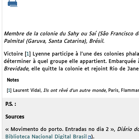
Membre de la colonie du Sahy ou Saí (São Francisco do 
Palmital (Garuva, Santa Catarina), Brésil.
Victoire
[
1
]
Lyenne participe à l’une des colonies phala
déterminer à quel groupe elle appartient. Embarquée à
Brevidade
, elle quitte la colonie et rejoint Rio de Jane
Notes
[
1
]
Laurent Vidal,
Ils ont rêvé d’un autre monde
, Paris, Flamma
P.S. :
Sources
« Movimento do porto. Entradas no dia 2 »,
Diário d
Biblioteca Nacional Digital Brasil
).