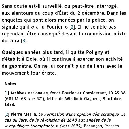
Sans doute est-il surveillé, ou peut-être interrogé,
aux alentours du coup d’État du 2 décembre. Dans les
enquêtes qui sont alors menées par la police, on
signale qu’il « a lu Fourier »
[
2
]
. Il ne semble pas
cependant être convoqué devant la commission mixte
du Jura
[
3
]
.
Quelques années plus tard, il quitte Poligny et
s’établit à Dole, où il continue à exercer son activité
de géomètre. On ne lui connaît plus de liens avec le
mouvement fouriériste.
Notes
[
1
]
Archives nationales, fonds Fourier et Considerant, 10 AS 38
(681 Mi 63, vue 671), lettre de Wladimir Gagneur, 8 octobre
1838.
[
2
]
Pierre Merlin,
La Formation d’une opinion démocratique. Le
cas du Jura, de la révolution de 1848 aux années de la
« république triomphante » (vers 1895),
Besançon, Presses