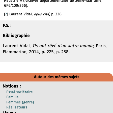
Neustrie » (Archives départementales de Seine-Maritime,
6P6/109/266).
[
2
]
Laurent Vidal,
opus cité
, p. 238.
P.S. :
Bibliographie
Laurent Vidal,
Ils ont rêvé d’un autre monde
, Paris,
Flammarion, 2014, p. 225, p. 238.
Autour des mêmes sujets
Notions :
Essai sociétaire
Famille
Femmes (genre)
Réalisateurs