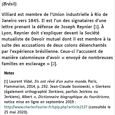
(Brésil).
Villiard est membre de l’Union industrielle à Rio de
Janeiro vers 1845. Il est l’un des signataires d’une
lettre prenant la défense de Joseph Reynier
[
1
]
. À
Lyon, Reynier doit s’expliquer devant la Société
mutualiste de Devoir mutuel dont il est membre à la
suite des accusations de deux colons désenchantés
par l’expérience brésilienne. Ceux-ci l’accusent de
manière calomnieuse d’avoir « envoyé de nombreuses
familles en esclavage »
[
2
]
.
Notes
[
1
]
Laurent Vidal,
Ils ont rêvé d’un autre monde
, Paris,
Flammarion, 2014, p. 292. Jean-Claude Sosnowski, « Gierkens
(également orthographié Jierkiens, parfois Jeirkins ou
Jerkiens), Albert »,
Dictionnaire biographique du fouriérisme
,
notice mise en ligne en septembre 2019 :
http://www.charlesfourier.fr/spip.php?article2137
(consultée le
25 mai 2020).