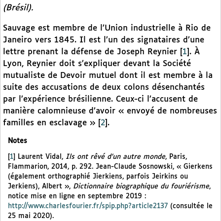
(Brésil).
Sauvage est membre de l’Union industrielle à Rio de
Janeiro vers 1845. Il est l’un des signataires d’une
lettre prenant la défense de Joseph Reynier
[
1
]
. À
Lyon, Reynier doit s’expliquer devant la Société
mutualiste de Devoir mutuel dont il est membre à la
suite des accusations de deux colons désenchantés
par l’expérience brésilienne. Ceux-ci l’accusent de
manière calomnieuse d’avoir « envoyé de nombreuses
familles en esclavage »
[
2
]
.
Notes
[
1
]
Laurent Vidal,
Ils ont rêvé d’un autre monde
, Paris,
Flammarion, 2014, p. 292. Jean-Claude Sosnowski, « Gierkens
(également orthographié Jierkiens, parfois Jeirkins ou
Jerkiens), Albert »,
Dictionnaire biographique du fouriérisme
,
notice mise en ligne en septembre 2019 :
http://www.charlesfourier.fr/spip.php?article2137
(consultée le
25 mai 2020).