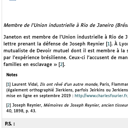
Membre de l’Union industrielle à Rio de Janeiro (Brésil
Janeton est membre de l’Union industrielle à Rio de Ja
lettre prenant la défense de Joseph Reynier
[
1
]
. À Lyo
mutualiste de Devoir mutuel dont il est membre à la 
par l’expérience brésilienne. Ceux-ci l’accusent de m
familles en esclavage »
[
2
]
.
Notes
[
1
]
Laurent Vidal,
Ils ont rêvé d’un autre monde
, Paris, Flamma
(également orthographié Jierkiens, parfois Jeirkins ou Jerkiens
mise en ligne en septembre 2019 :
http://www.charlesfourier.fr
[
2
]
Joseph Reynier,
Mémoires de Joseph Reynier, ancien tisseur
40, 1898, p. 43.
P.S. :