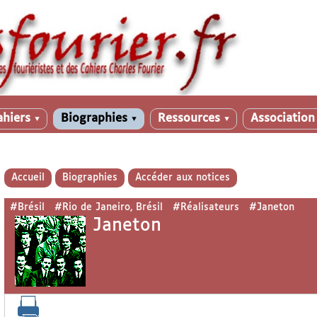
ahiers
Biographies
Ressources
Associatio
▼
▼
▼
Accueil
Biographies
Accéder aux notices
#Brésil
#Rio de Janeiro, Brésil
#Réalisateurs
#Janeton
Janeton