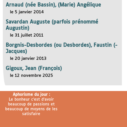
Arnaud (née Bassin), (Marie) Angélique
le 5 janvier 2014
Savardan Auguste (parfois prénommé
Augustin)
le 31 juillet 2011
Borgnis-Desbordes (ou Desbordes), Faustin (-
Jacques)
le 20 janvier 2013
Gigoux, Jean (François)
le 12 novembre 2025
Aphorisme du jour :
Le bonheur c’est d’avoir
beaucoup de passions et
beaucoup de moyens de les
satisfaire