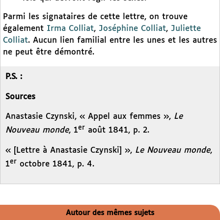
Parmi les signataires de cette lettre, on trouve
également
Irma Colliat
,
Joséphine Colliat
,
Juliette
Colliat
. Aucun lien familial entre les unes et les autres
ne peut être démontré.
P.S. :
Sources
Anastasie Czynski, « Appel aux femmes »,
Le
er
Nouveau monde
, 1
août 1841, p. 2.
« [Lettre à Anastasie Czynski] »,
Le Nouveau monde
,
er
1
octobre 1841, p. 4.
Autour des mêmes sujets