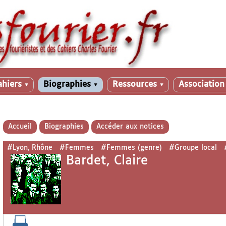
ahiers
Biographies
Ressources
Associatio
▼
▼
▼
Accueil
Biographies
Accéder aux notices
#Lyon, Rhône
#Femmes
#Femmes (genre)
#Groupe local
Bardet, Claire