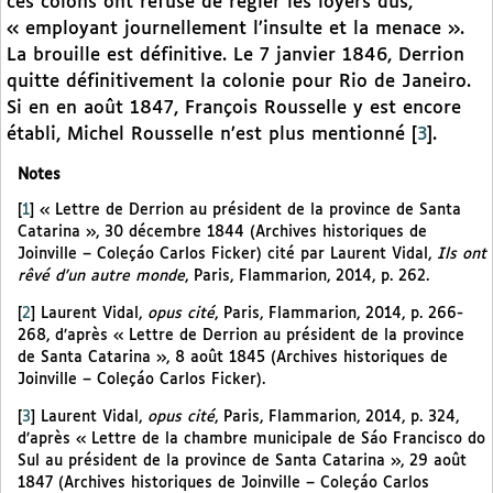
ces colons ont refusé de régler les loyers dus,
« employant journellement l’insulte et la menace ».
La brouille est définitive. Le 7 janvier 1846, Derrion
quitte définitivement la colonie pour Rio de Janeiro.
Si en en août 1847, François Rousselle y est encore
établi, Michel Rousselle n’est plus mentionné
[
3
]
.
Notes
[
1
]
« Lettre de Derrion au président de la province de Santa
Catarina », 30 décembre 1844 (Archives historiques de
Joinville – Coleçáo Carlos Ficker) cité par Laurent Vidal,
Ils ont
rêvé d’un autre monde
, Paris, Flammarion, 2014, p. 262.
[
2
]
Laurent Vidal,
opus cité
, Paris, Flammarion, 2014, p. 266-
268, d’après « Lettre de Derrion au président de la province
de Santa Catarina », 8 août 1845 (Archives historiques de
Joinville – Coleçáo Carlos Ficker).
[
3
]
Laurent Vidal,
opus cité
, Paris, Flammarion, 2014, p. 324,
d’après « Lettre de la chambre municipale de Sáo Francisco do
Sul au président de la province de Santa Catarina », 29 août
1847 (Archives historiques de Joinville – Coleçáo Carlos