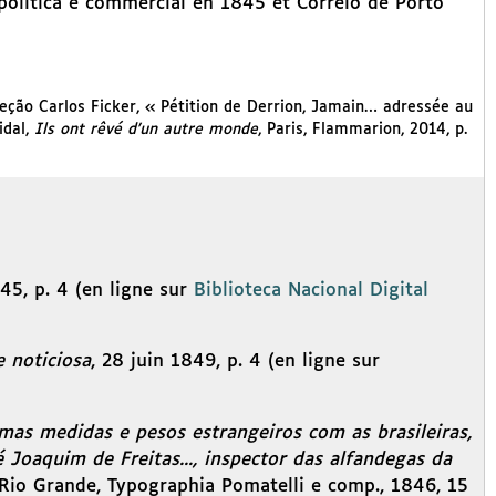
 politica e commercial en 1845 et Correio de Porto
Coleção Carlos Ficker, « Pétition de Derrion, Jamain… adressée au
idal,
Ils ont rêvé d’un autre monde
, Paris, Flammarion, 2014, p.
845, p. 4 (en ligne sur
Biblioteca Nacional Digital
e noticiosa
, 28 juin 1849, p. 4 (en ligne sur
as medidas e pesos estrangeiros com as brasileiras,
 Joaquim de Freitas..., inspector das alfandegas da
 Rio Grande, Typographia Pomatelli e comp., 1846, 15