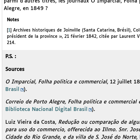
parmi d’autres titres, les journaux O Imparcial, Folha
Alegre, en 1849 ?
Notes
[
1
]
Archives historiques de Joinville (Santa Catarina, Brésil), 
président de la province », 21 février 1842, citée par Laurent V
214.
P.S. :
Sources
O Imparcial, Folha politica e commercial
, 12 juillet 1
Brasil
).
Correio de Porto Alegre, Folha politica e commercial 
Biblioteca Nacional Digital Brasil
).
Luiz Vieira da Costa,
Redução ou comparação de algum
para uso do commercio, offerecida ao Illmo. Snr. José
Cidade do Rio Grande, e da villa de S. José do Norte
,