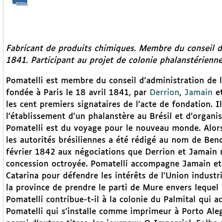
Fabricant de produits chimiques. Membre du conseil d’a
1841. Participant au projet de colonie phalanstérienne
Pomatelli est membre du conseil d’administration de l’
fondée à Paris le 18 avril 1841, par
Derrion
,
Jamain
e
les cent premiers signataires de l’acte de fondation. I
l’établissement d’un phalanstère au Brésil et d’organise
Pomatelli est du voyage pour le nouveau monde. Alors
les autorités brésiliennes a été rédigé au nom de Benoî
février 1842 aux négociations que Derrion et Jamain m
concession octroyée. Pomatelli accompagne Jamain e
Catarina pour défendre les intérêts de l’Union indust
la province de prendre le parti de Mure envers lequel 
Pomatelli contribue-t-il à la colonie du Palmital qui ac
Pomatelli qui s’installe comme imprimeur à Porto Ale