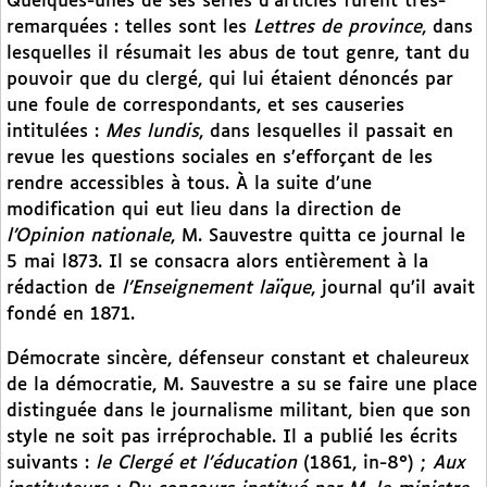
Quelques-unes de ses séries d’articles furent très-
remarquées : telles sont les
Lettres de province
, dans
lesquelles il résumait les abus de tout genre, tant du
pouvoir que du clergé, qui lui étaient dénoncés par
une foule de correspondants, et ses causeries
intitulées :
Mes lundis
, dans lesquelles il passait en
revue les questions sociales en s’efforçant de les
rendre accessibles à tous. À la suite d’une
modification qui eut lieu dans la direction de
l’Opinion nationale
, M. Sauvestre quitta ce journal le
5 mai l873. Il se consacra alors entièrement à la
rédaction de
l’Enseignement laïque
, journal qu’il avait
fondé en 1871.
Démocrate sincère, défenseur constant et chaleureux
de la démocratie, M. Sauvestre a su se faire une place
distinguée dans le journalisme militant, bien que son
style ne soit pas irréprochable. Il a publié les écrits
suivants :
le Clergé et l’éducation
(1861, in-8°) ;
Aux