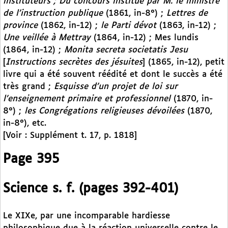
instituteurs ; Du concours institué par M. le ministre
de l’instruction publique
(1861, in-8°) ;
Lettres de
province
(1862, in-12) ;
le Parti dévot
(1863, in-12) ;
Une veillée à Mettray
(1864, in-12) ; Mes lundis
(1864, in-12) ;
Monita secreta societatis Jesu
[
Instructions secrètes des jésuites
] (1865, in-12), petit
livre qui a été souvent réédité et dont le succès a été
très grand ;
Esquisse d’un projet de loi sur
l’enseignement primaire et professionnel
(1870, in-
8°) ;
les Congrégations religieuses dévoilées
(1870,
in-8°), etc.
[Voir : Supplément t. 17, p. 1818]
Page 395
Science s. f. (pages 392-401)
Le XIXe, par une incomparable hardiesse